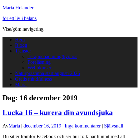
Maria Helander
för ett liv i balans
Visa/göm navigering
Hem
Blogg
Tjänster
Terapi/coachning/hypnos
Föreläsning
Webbkurser
Naturprästinna start augusti 2026
Gratis mindfulness
Maria
Dag:
16 december 2019
Lucka 16 – kurera din avundsjuka
Av
Maria
|
december 16, 2019
|
Inga kommentarer
|
Självsnäll
Du sitter framför Facebook och ser hur folk har hunnit med att