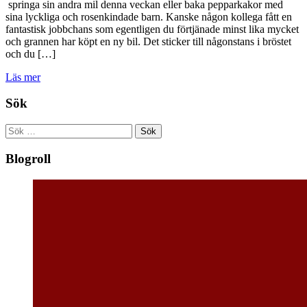
springa sin andra mil denna veckan eller baka pepparkakor med
sina lyckliga och rosenkindade barn. Kanske någon kollega fått en
fantastisk jobbchans som egentligen du förtjänade minst lika mycket
och grannen har köpt en ny bil. Det sticker till någonstans i bröstet
och du […]
Läs mer
Sök
Sök
efter:
Blogroll