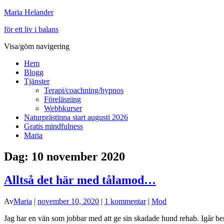
Maria Helander
för ett liv i balans
Visa/göm navigering
Hem
Blogg
Tjänster
Terapi/coachning/hypnos
Föreläsning
Webbkurser
Naturprästinna start augusti 2026
Gratis mindfulness
Maria
Dag:
10 november 2020
Alltså det här med tålamod…
Av
Maria
|
november 10, 2020
|
1 kommentar
|
Mod
Jag har en vän som jobbar med att ge sin skadade hund rehab. Igår berä