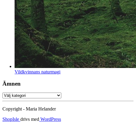
Vildkvinnans naturmagi
Ämnen
Ämnen
Copyright - Maria Helander
ShopIsle
drivs med
WordPress