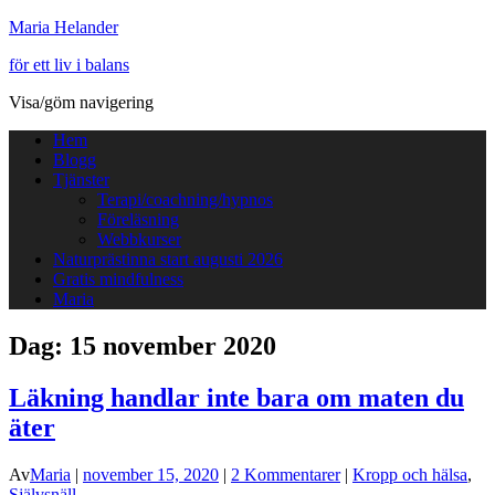
Maria Helander
för ett liv i balans
Visa/göm navigering
Hem
Blogg
Tjänster
Terapi/coachning/hypnos
Föreläsning
Webbkurser
Naturprästinna start augusti 2026
Gratis mindfulness
Maria
Dag:
15 november 2020
Läkning handlar inte bara om maten du
äter
Av
Maria
|
november 15, 2020
|
2 Kommentarer
|
Kropp och hälsa
,
Självsnäll