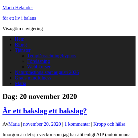
Maria Helander
för ett liv i balans
Visa/göm navigering
Hem
Blogg
Tjänster
Terapi/coachning/hypnos
Föreläsning
Webbkurser
Naturprästinna start augusti 2026
Gratis mindfulness
Maria
Dag:
20 november 2020
Är ett bakslag ett bakslag?
Av
Maria
|
november 20, 2020
|
1 kommentar
|
Kropp och hälsa
Imorgon är det sju veckor som jag har ätit enligt AIP (autoimmuna