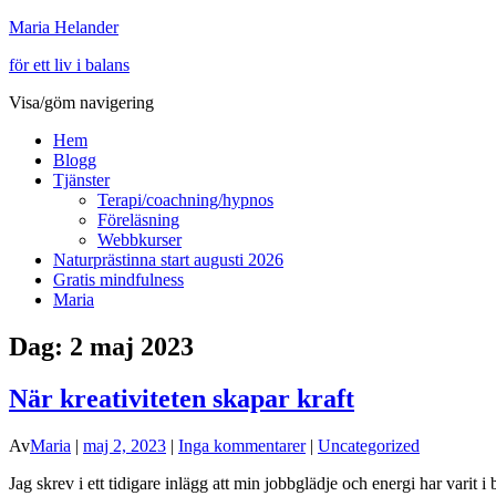
Maria Helander
för ett liv i balans
Visa/göm navigering
Hem
Blogg
Tjänster
Terapi/coachning/hypnos
Föreläsning
Webbkurser
Naturprästinna start augusti 2026
Gratis mindfulness
Maria
Dag:
2 maj 2023
När kreativiteten skapar kraft
Av
Maria
|
maj 2, 2023
|
Inga kommentarer
|
Uncategorized
Jag skrev i ett tidigare inlägg att min jobbglädje och energi har varit i