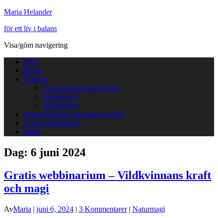
Maria Helander
för ett liv i balans
Visa/göm navigering
Hem
Blogg
Tjänster
Terapi/coachning/hypnos
Föreläsning
Webbkurser
Naturprästinna start augusti 2026
Gratis mindfulness
Maria
Dag:
6 juni 2024
Gratis webbinarium – Vildkvinnans kraft
och magi
Av
Maria
|
juni 6, 2024
|
3 Kommentarer
|
Naturmagi