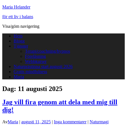
Maria Helander
för ett liv i balans
Visa/göm navigering
Hem
Blogg
Tjänster
Terapi/coachning/hypnos
Föreläsning
Webbkurser
Naturprästinna start augusti 2026
Gratis mindfulness
Maria
Dag:
11 augusti 2025
Jag vill fira genom att dela med mig till
dig!
Av
Maria
|
augusti 11, 2025
|
Inga kommentarer
|
Naturmagi