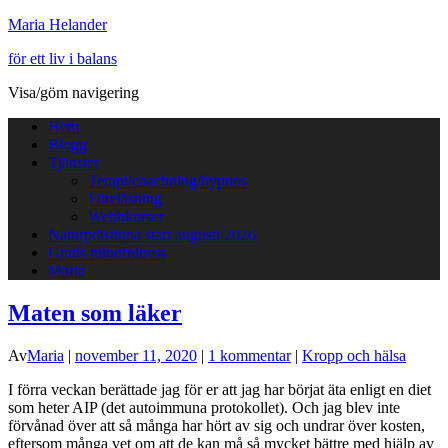
Maria Helander
för ett liv i balans
Visa/göm navigering
Hem
Blogg
Tjänster
Terapi/coachning/hypnos
Föreläsning
Webbkurser
Naturprästinna start augusti 2026
Gratis mindfulness
Maria
Maten som läker
Av
Maria
|
november 11, 2020
|
1 kommentar
|
Kropp och hälsa
I förra veckan berättade jag för er att jag har börjat äta enligt en diet
som heter AIP (det autoimmuna protokollet). Och jag blev inte
förvånad över att så många har hört av sig och undrar över kosten,
eftersom många vet om att de kan må så mycket bättre med hjälp av