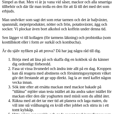
Simpel as that. Men vi är ju vana vid såser, mackor och alla smarriga
tillbehör och där får man trolla en den för att få till det med det som
erbjuds.
Man undviker som sagt det som retar tarmen och det är baljväxter,
spannmål, mejeriprodukter, nötter och frön, potatisväxter, ägg och
socker. Vi plockar även bort alkohol och koffein under denna tid.
Sen lägger vi till kollagen (för tarmens läkning) och probiotika (som
kosttillskott eller i form av surkål och kombucha).
Är du själv nyfiken på att prova? Då har jag några råd till dig.
Börja med att läsa på och skaffa dig en kokbok så du känner
dig ordentligt förberedd.
Fasa ut vissa livsmedel och ändra inte allt på en dag. Kroppen
kan då reagera med abstinens och försämringssymptom vilket
gör det frestande att ge upp direkt. Jag la av med kaffet någon
vecka innan.
Sök inte efter att ersätta mackan med mackor bakade på
”tillåtna” mjöler utan testa istället att äta andra saker istället för
mackan eller den där yoghurten med müsli som du alltid äter.
Räkna med att det tar mer tid att planera och laga maten, du
vill inte stå vrålhungrig en kväll efter jobbet och stirra in i ett
tomt kylskåp.