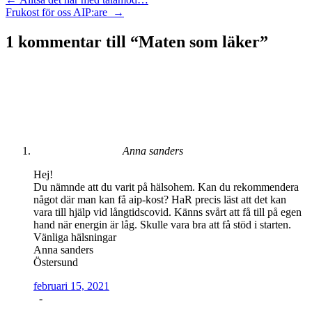
Inläggsnavigering
Frukost för oss AIP:are
→
1 kommentar till “
Maten som läker
”
Anna sanders
Hej!
Du nämnde att du varit på hälsohem. Kan du rekommendera
något där man kan få aip-kost? HaR precis läst att det kan
vara till hjälp vid långtidscovid. Känns svårt att få till på egen
hand när energin är låg. Skulle vara bra att få stöd i starten.
Vänliga hälsningar
Anna sanders
Östersund
februari 15, 2021
-