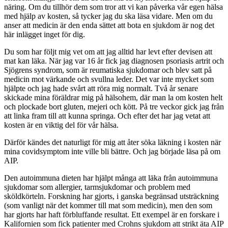
näring. Om du tillhör dem som tror att vi kan påverka vår egen hälsa
med hjälp av kosten, så tycker jag du ska läsa vidare. Men om du
anser att medicin är den enda sättet att bota en sjukdom är nog det
här inlägget inget för dig.
Du som har följt mig vet om att jag alltid har levt efter devisen att
mat kan läka. När jag var 16 år fick jag diagnosen psoriasis artrit och
Sjögrens syndrom, som är reumatiska sjukdomar och blev satt på
medicin mot värkande och svullna leder. Det var inte mycket som
hjälpte och jag hade svårt att röra mig normalt. Två år senare
skickade mina föräldrar mig på hälsohem, där man la om kosten helt
och plockade bort gluten, mejeri och kött. På tre veckor gick jag från
att linka fram till att kunna springa. Och efter det har jag vetat att
kosten är en viktig del för vår hälsa.
Därför kändes det naturligt för mig att åter söka läkning i kosten när
mina covidsymptom inte ville bli bättre. Och jag började läsa på om
AIP.
Den autoimmuna dieten har hjälpt många att läka från autoimmuna
sjukdomar som allergier, tarmsjukdomar och problem med
sköldkörteln. Forskning har gjorts, i ganska begränsad utsträckning
(som vanligt när det kommer till mat som medicin), men den som
har gjorts har haft förbluffande resultat. Ett exempel är en forskare i
Kalifornien som fick patienter med Crohns sjukdom att strikt äta AIP