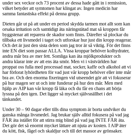
under sex veckor och 73 procent av dessa hade gått in i remission,
vilket betyder att symtomen har klingat av. Ingen medicin har
samma fantastiska effekt på denna grupp.
Dieten går ut på att under en period skydda tarmen mot allt som kan
orsaka irritation och samtidigt äta näringstätad mat så kroppen får
byggstenar att reparera de skador som finns. Därefter så plockar du
tillbaka ett livsmedel i taget och utforskar hur just din kropp reagerar.
Och det är just den sista delen som jag tror är så viktig. För det finns
inte EN diet som passar ALLA. Vissa kroppar behöver kolhydrater,
andra mår bra av mer fett. Somliga kan äta mjölkprodukter och
andra klarar inte av att ens äta smör. Men vi i västvärlden har
proppat oss fulla med processad mat, socker, kaffe och alkohol att vi
har förlorat lyhördheten för vad just vår kropp behöver eller inte mår
bra av. Och den enorma fixeringen vid utseendet gör att vi fokuserar
på hur magen ser ut och inte funderar på hur den mår. Men med
hjälp av AIP kan vår kropp få läka och du får en chans att börja
lyssna på den igen. Det ligger så mycket självsnällhet i det
tänkandet.
Under 30 – 90 dagar eller tills dina symptom är borta undviker du
ganska många livsmedel. Jag brukar själv alltid fokusera på vad jag
FÅR äta istället för att stirra mig blind på vad jag INTE FÅR äta.
Det gör det så enormt mycket lättare att njuta av kosten. I AIP äter
du kött, fisk, fågel och skaldjur och till det massor av grönsaker.