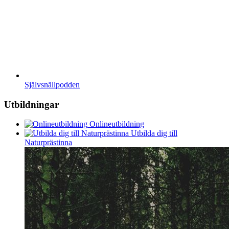
Självsnällpodden
Utbildningar
Onlineutbildning
Utbilda dig till
Naturprästinna