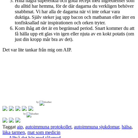
Hitta några superenkla och goda recept med ingredienser som
du alltid har hemma, för de där dagarna du verkligen behöver
snabbmat. Vi har alla de dagarna när vi inte orkar vara
duktiga. Själv steker jag upp bacon och matbanan eller äter en
tonfisksallad när inspirationen och orken tryter.
Kom ihåg att det är en begränsad period. Snart kommer du att
få hälla upp ett glas vin igen eller njuta av en kokt potatis (om
just din kropp mår bra av det).
Det var lite tankar från mig om AIP.
by
by
Taggat
aip
,
autoimmuna protokollet
,
autoimmuna sjukdomar
,
hälsa
,
läka tarmen
,
mat som medicin
←
Alltså det här med tålamod…