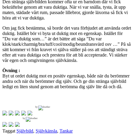
Den stränga självbilden kommer ofta ur en barndom där vi fick
bekräftelse genom att vara duktiga. När vi var snälla, tysta, åt upp
maten, städade vårt rum, passade lillebror, gjorde läxorna så fick vi
höra att vi var duktiga.
Om jag fick bestämma, så borde det vara förbjudet att använda ordet
duktig. Istället bör vi byta ut duktig mot en egenskap. Istället för
”Du var duktig som…” är det bättre att säga ”Du var
klok/stark/charmig/bra/tuff/cool/modig/beundransvärd osv …” På så
sätt kommer vi från kravet vi själva ställer på oss att ständigt sträva
efter att vara duktiga och prestera för att bli accepterade. Vi stärker
vår egen och omgivningens självkänsla.
Övning :
Byt ut ordet duktig mot en positiv egenskap, både när du berömmer
andra och när du berömmer dig själv. Och ge din stränga självbild
ledigt en liten stund genom att berömma dig själv lite då och då.
by
by
Taggat
Självbild
,
Självkänsla
,
Tankar