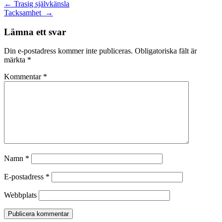
Inläggsnavigering
←
Trasig självkänsla
Tacksamhet
→
Lämna ett svar
Din e-postadress kommer inte publiceras.
Obligatoriska fält är
märkta
*
Kommentar
*
Namn
*
E-postadress
*
Webbplats