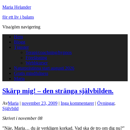
Maria Helander
för ett liv i balans
Visa/göm navigering
Hem
Blogg
Tjänster
Terapi/coachning/hypnos
Föreläsning
Webbkurser
Naturprästinna start augusti 2026
Gratis mindfulness
Maria
Skärp mig! – den stränga självbilden.
Av
Maria
|
november 23, 2009
|
Inga kommentarer
|
Övningar
,
Självbild
Skrivet i november 08
”Näe, Maria… du är verkligen korkad. Vad ska de tro om dig nu?”