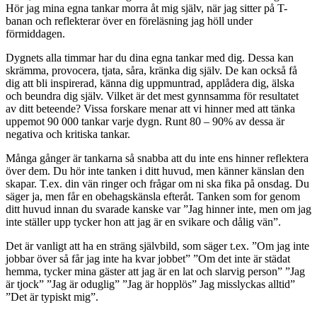
Hör jag mina egna tankar morra åt mig själv, när jag sitter på T-
banan och reflekterar över en föreläsning jag höll under
förmiddagen.
Dygnets alla timmar har du dina egna tankar med dig. Dessa kan
skrämma, provocera, tjata, såra, kränka dig själv. De kan också få
dig att bli inspirerad, känna dig uppmuntrad, applådera dig, älska
och beundra dig själv. Vilket är det mest gynnsamma för resultatet
av ditt beteende? Vissa forskare menar att vi hinner med att tänka
uppemot 90 000 tankar varje dygn. Runt 80 – 90% av dessa är
negativa och kritiska tankar.
Många gånger är tankarna så snabba att du inte ens hinner reflektera
över dem. Du hör inte tanken i ditt huvud, men känner känslan den
skapar. T.ex. din vän ringer och frågar om ni ska fika på onsdag. Du
säger ja, men får en obehagskänsla efteråt. Tanken som for genom
ditt huvud innan du svarade kanske var ”Jag hinner inte, men om jag
inte ställer upp tycker hon att jag är en svikare och dålig vän”.
Det är vanligt att ha en sträng självbild, som säger t.ex. ”Om jag inte
jobbar över så får jag inte ha kvar jobbet” ”Om det inte är städat
hemma, tycker mina gäster att jag är en lat och slarvig person” ”Jag
är tjock” ”Jag är oduglig” ”Jag är hopplös” Jag misslyckas alltid”
”Det är typiskt mig”.