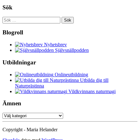
Sök
Sök
efter:
Blogroll
Nyhetsbrev
Självsnällpodden
Utbildningar
Onlineutbildning
Utbilda dig till
Naturprästinna
Vildkvinnans naturmagi
Ämnen
Ämnen
Copyright - Maria Helander