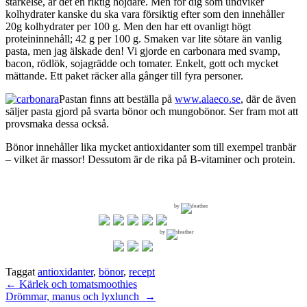
stärkelse, är det en riktig höjdare. Men för dig som undviker
kolhydrater kanske du ska vara försiktig efter som den innehåller
20g kolhydrater per 100 g. Men den har ett ovanligt högt
proteininnehåll; 42 g per 100 g. Smaken var lite sötare än vanlig
pasta, men jag älskade den! Vi gjorde en carbonara med svamp,
bacon, rödlök, sojagrädde och tomater. Enkelt, gott och mycket
mättande. Ett paket räcker alla gånger till fyra personer.
Pastan finns att beställa på
www.alaeco.se
, där de även
säljer pasta gjord på svarta bönor och mungobönor. Ser fram mot att
provsmaka dessa också.
Bönor innehåller lika mycket antioxidanter som till exempel tranbär
– vilket är massor! Dessutom är de rika på B-vitaminer och protein.
by
by
Taggat
antioxidanter
,
bönor
,
recept
Inläggsnavigering
←
Kärlek och tomatsmoothies
Drömmar, manus och lyxlunch
→