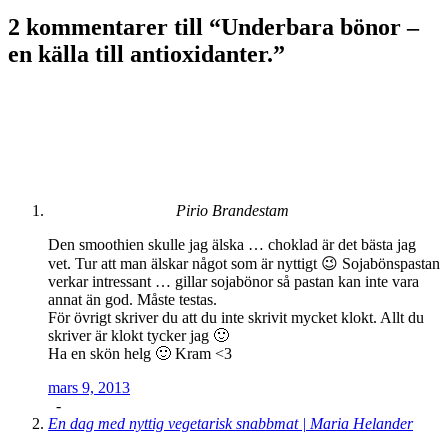
2 kommentarer till “
Underbara bönor –
en källa till antioxidanter.
”
Pirio Brandestam
Den smoothien skulle jag älska … choklad är det bästa jag
vet. Tur att man älskar något som är nyttigt 😉 Sojabönspastan
verkar intressant … gillar sojabönor så pastan kan inte vara
annat än god. Måste testas.
För övrigt skriver du att du inte skrivit mycket klokt. Allt du
skriver är klokt tycker jag 🙂
Ha en skön helg 🙂 Kram <3
mars 9, 2013
-
En dag med nyttig vegetarisk snabbmat | Maria Helander