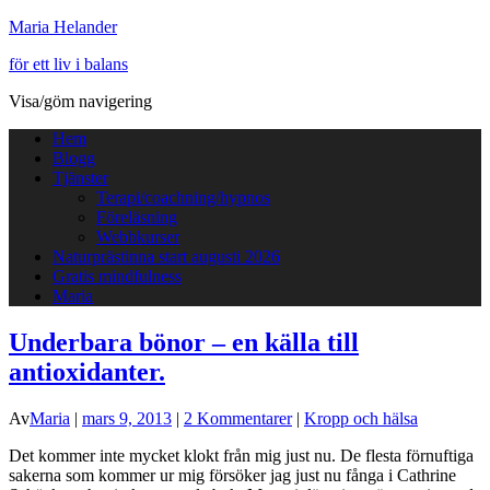
Maria Helander
för ett liv i balans
Visa/göm navigering
Hem
Blogg
Tjänster
Terapi/coachning/hypnos
Föreläsning
Webbkurser
Naturprästinna start augusti 2026
Gratis mindfulness
Maria
Underbara bönor – en källa till
antioxidanter.
Av
Maria
|
mars 9, 2013
|
2 Kommentarer
|
Kropp och hälsa
Det kommer inte mycket klokt från mig just nu. De flesta förnuftiga
sakerna som kommer ur mig försöker jag just nu fånga i Cathrine