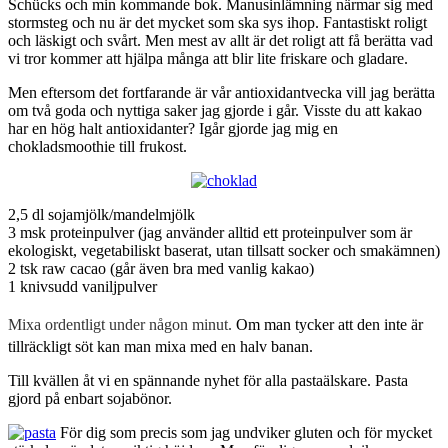
Schücks och min kommande bok. Manusinlämning närmar sig med
stormsteg och nu är det mycket som ska sys ihop. Fantastiskt roligt
och läskigt och svårt. Men mest av allt är det roligt att få berätta vad
vi tror kommer att hjälpa många att blir lite friskare och gladare.
Men eftersom det fortfarande är vår antioxidantvecka vill jag berätta
om två goda och nyttiga saker jag gjorde i går. Visste du att kakao
har en hög halt antioxidanter? Igår gjorde jag mig en
chokladsmoothie till frukost.
2,5 dl sojamjölk/mandelmjölk
3 msk proteinpulver (jag använder alltid ett proteinpulver som är
ekologiskt, vegetabiliskt baserat, utan tillsatt socker och smakämnen)
2 tsk raw cacao (går även bra med vanlig kakao)
1 knivsudd vaniljpulver
Mixa ordentligt under någon minut.
Om man tycker att den inte är
tillräckligt söt kan man mixa med en halv banan.
Till kvällen åt vi en spännande nyhet för alla pastaälskare. Pasta
gjord på enbart sojabönor.
För dig som precis som jag undviker gluten och för mycket