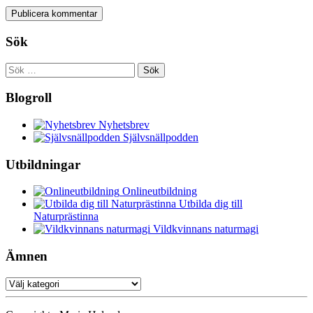
Sök
Sök
efter:
Blogroll
Nyhetsbrev
Självsnällpodden
Utbildningar
Onlineutbildning
Utbilda dig till
Naturprästinna
Vildkvinnans naturmagi
Ämnen
Ämnen