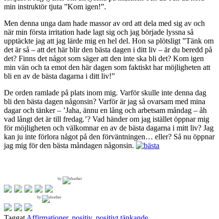
min instruktör tjuta ”Kom igen!”.
Men denna unga dam hade massor av ord att dela med sig av och
när min första irritation hade lagt sig och jag började lyssna så
upptäckte jag att jag lärde mig en hel del. Hon sa plötsligt ”Tänk om
det är så – att det här blir den bästa dagen i ditt liv – är du beredd på
det? Finns det något som säger att den inte ska bli det? Kom igen
min vän och ta emot den här dagen som faktiskt har möjligheten att
bli en av de bästa dagarna i ditt liv!”
De orden ramlade på plats inom mig. Varför skulle inte denna dag
bli den bästa dagen någonsin? Varför är jag så ovarsam med mina
dagar och tänker – ’Jaha, ännu en lång och arbetsam måndag – åh
vad långt det är till fredag.’? Vad händer om jag istället öppnar mig
för möjligheten och välkomnar en av de bästa dagarna i mitt liv? Jag
kan ju inte förlora något på den förväntningen… eller? Så nu öppnar
jag mig för den bästa måndagen någonsin.
by
by
Taggat
Affirmationer
,
positiv
,
positivt tänkande