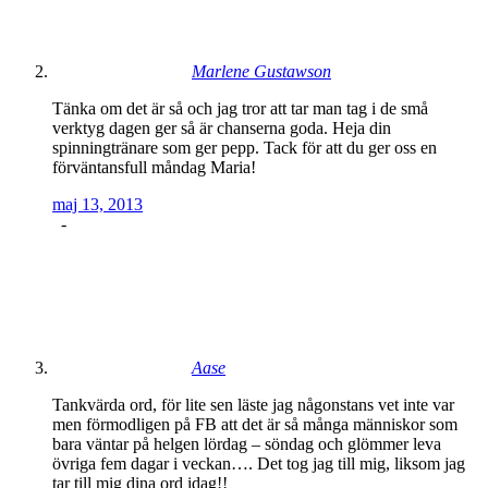
Marlene Gustawson
Tänka om det är så och jag tror att tar man tag i de små
verktyg dagen ger så är chanserna goda. Heja din
spinningtränare som ger pepp. Tack för att du ger oss en
förväntansfull måndag Maria!
maj 13, 2013
-
Aase
Tankvärda ord, för lite sen läste jag någonstans vet inte var
men förmodligen på FB att det är så många människor som
bara väntar på helgen lördag – söndag och glömmer leva
övriga fem dagar i veckan…. Det tog jag till mig, liksom jag
tar till mig dina ord idag!!