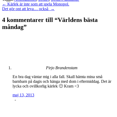
Inläggsnavigering
←
Kärlek är inte som att spela Monopol.
Det gör ont att leva… också
→
4 kommentarer till “
Världens bästa
måndag
”
Pirjo Brandenstam
En bra dag väntar mig i alla fall. Skall hämta mina små
barnbarn på dagis och hänga med dom i eftermiddag. Det är
lycka och ovillkorlig kärlek 🙂 Kram <3
maj 13, 2013
-