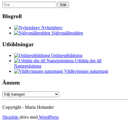
Sök
efter:
Blogroll
Nyhetsbrev
Självsnällpodden
Utbildningar
Onlineutbildning
Utbilda dig till
Naturprästinna
Vildkvinnans naturmagi
Ämnen
Ämnen
Copyright - Maria Helander
ShopIsle
drivs med
WordPress