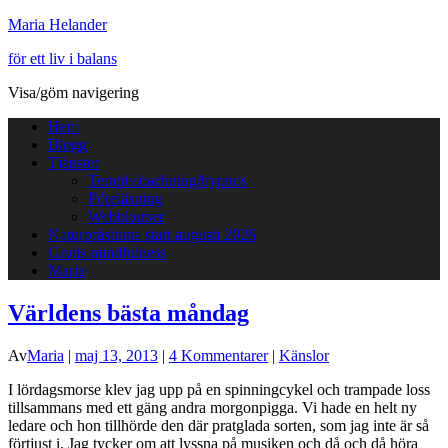
Maria Helander
för ett liv i balans
Visa/göm navigering
Hem
Blogg
Tjänster
Terapi/coachning/hypnos
Föreläsning
Webbkurser
Naturprästinna start augusti 2026
Gratis mindfulness
Maria
Världens bästa måndag
Av
Maria
|
maj 13, 2013
|
4 Kommentarer
|
Känslor
I lördagsmorse klev jag upp på en spinningcykel och trampade loss
tillsammans med ett gäng andra morgonpigga. Vi hade en helt ny
ledare och hon tillhörde den där pratglada sorten, som jag inte är så
förtjust i. Jag tycker om att lyssna på musiken och då och då höra