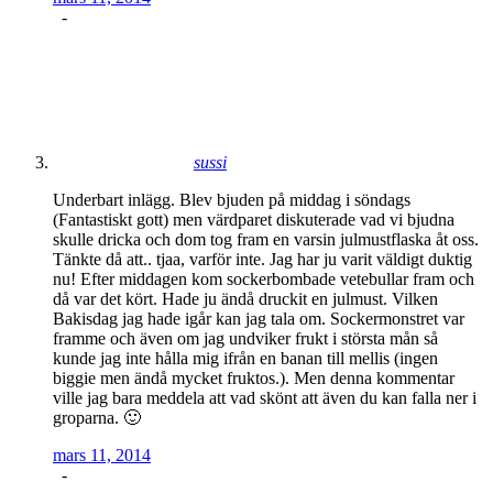
-
sussi
Underbart inlägg. Blev bjuden på middag i söndags
(Fantastiskt gott) men värdparet diskuterade vad vi bjudna
skulle dricka och dom tog fram en varsin julmustflaska åt oss.
Tänkte då att.. tjaa, varför inte. Jag har ju varit väldigt duktig
nu! Efter middagen kom sockerbombade vetebullar fram och
då var det kört. Hade ju ändå druckit en julmust. Vilken
Bakisdag jag hade igår kan jag tala om. Sockermonstret var
framme och även om jag undviker frukt i största mån så
kunde jag inte hålla mig ifrån en banan till mellis (ingen
biggie men ändå mycket fruktos.). Men denna kommentar
ville jag bara meddela att vad skönt att även du kan falla ner i
groparna. 🙂
mars 11, 2014
-