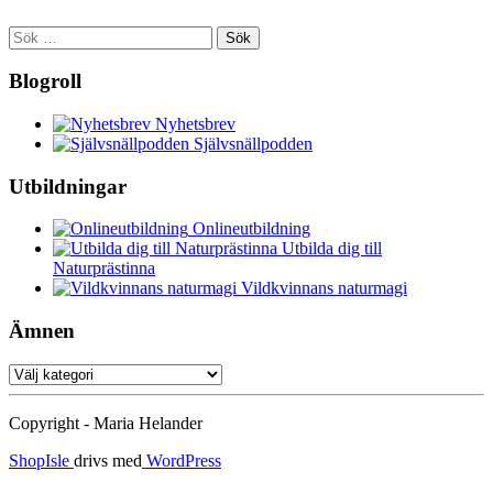
Sök
efter:
Blogroll
Nyhetsbrev
Självsnällpodden
Utbildningar
Onlineutbildning
Utbilda dig till
Naturprästinna
Vildkvinnans naturmagi
Ämnen
Ämnen
Copyright - Maria Helander
ShopIsle
drivs med
WordPress