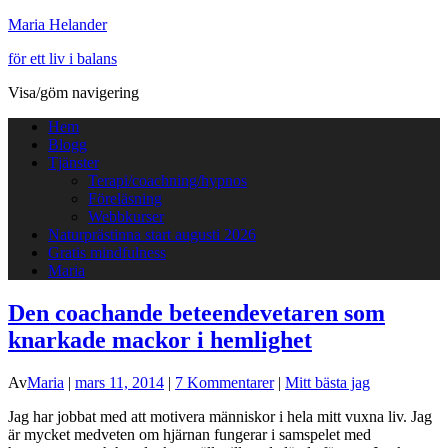
Maria Helander
för ett liv i balans
Visa/göm navigering
Hem
Blogg
Tjänster
Terapi/coachning/hypnos
Föreläsning
Webbkurser
Naturprästinna start augusti 2026
Gratis mindfulness
Maria
Den coachande beteendevetaren som
knarkade mackor i hemlighet
Av
Maria
|
mars 11, 2014
|
7 Kommentarer
|
Mitt bästa jag
Jag har jobbat med att motivera människor i hela mitt vuxna liv. Jag
är mycket medveten om hjärnan fungerar i samspelet med