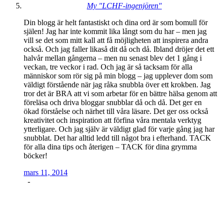
My "LCHF-ingenjören"
Din blogg är helt fantastiskt och dina ord är som bomull för
själen! Jag har inte kommit lika långt som du har – men jag
vill se det som mitt kall att få möjligheten att inspirera andra
också. Och jag faller likaså dit då och då. Ibland dröjer det ett
halvår mellan gångerna – men nu senast blev det 1 gång i
veckan, tre veckor i rad. Och jag är så tacksam för alla
människor som rör sig på min blogg – jag upplever dom som
väldigt förstående när jag råka snubbla över ett krokben. Jag
tror det är BRA att vi som arbetar för en bättre hälsa genom att
föreläsa och driva bloggar snubblar då och då. Det ger en
ökad förståelse och närhet till våra läsare. Det ger oss också
kreativitet och inspiration att förfina våra mentala verktyg
ytterligare. Och jag själv är väldigt glad för varje gång jag har
snubblat. Det har alltid ledd till något bra i efterhand. TACK
för alla dina tips och återigen – TACK för dina grymma
böcker!
mars 11, 2014
-