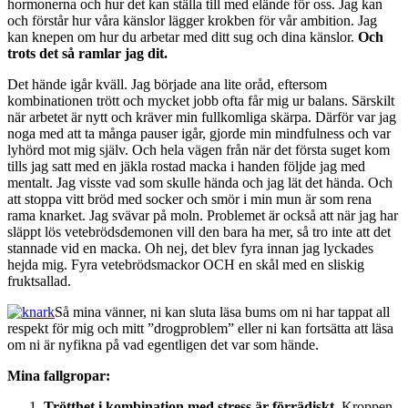
hormonerna och hur det kan ställa till med elände för oss. Jag kan
och förstår hur våra känslor lägger krokben för vår ambition. Jag
kan knepen om hur du arbetar med ditt sug och dina känslor.
Och
trots det så ramlar jag dit.
Det hände igår kväll. Jag började ana lite oråd, eftersom
kombinationen trött och mycket jobb ofta får mig ur balans. Särskilt
när arbetet är nytt och kräver min fullkomliga skärpa. Därför var jag
noga med att ta många pauser igår, gjorde min mindfulness och var
lyhörd mot mig själv. Och hela vägen från när det första suget kom
tills jag satt med en jäkla rostad macka i handen följde jag med
mentalt. Jag visste vad som skulle hända och jag lät det hända. Och
att stoppa vitt bröd med socker och smör i min mun är som rena
rama knarket. Jag svävar på moln. Problemet är också att när jag har
släppt lös vetebrödsdemonen vill den bara ha mer, så tro inte att det
stannade vid en macka. Oh nej, det blev fyra innan jag lyckades
hejda mig. Fyra vetebrödsmackor OCH en skål med en sliskig
fruktsallad.
Så mina vänner, ni kan sluta läsa bums om ni har tappat all
respekt för mig och mitt ”drogproblem” eller ni kan fortsätta att läsa
om ni är nyfikna på vad egentligen det var som hände.
Mina fallgropar:
Trötthet i kombination med stress är förrädiskt.
Kroppen