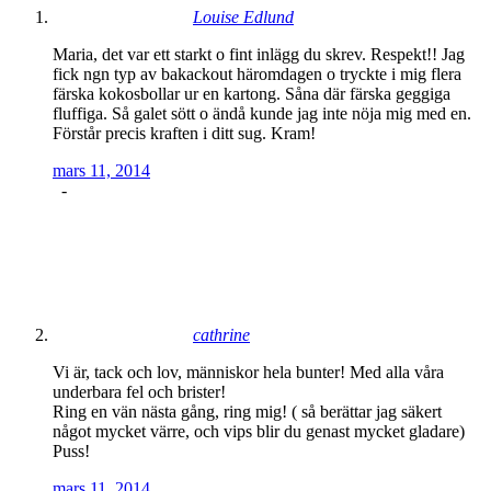
Louise Edlund
Maria, det var ett starkt o fint inlägg du skrev. Respekt!! Jag
fick ngn typ av bakackout häromdagen o tryckte i mig flera
färska kokosbollar ur en kartong. Såna där färska geggiga
fluffiga. Så galet sött o ändå kunde jag inte nöja mig med en.
Förstår precis kraften i ditt sug. Kram!
mars 11, 2014
-
cathrine
Vi är, tack och lov, människor hela bunter! Med alla våra
underbara fel och brister!
Ring en vän nästa gång, ring mig! ( så berättar jag säkert
något mycket värre, och vips blir du genast mycket gladare)
Puss!
mars 11, 2014