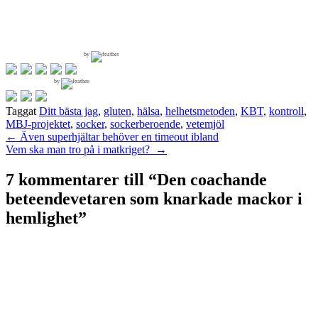
by
by
Taggat
Ditt bästa jag
,
gluten
,
hälsa
,
helhetsmetoden
,
KBT
,
kontroll
,
MBJ-projektet
,
socker
,
sockerberoende
,
vetemjöl
Inläggsnavigering
←
Även superhjältar behöver en timeout ibland
Vem ska man tro på i matkriget?
→
7 kommentarer till “
Den coachande
beteendevetaren som knarkade mackor i
hemlighet
”