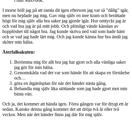
i min MBJ-bok.
I morse höll jag på att ramla dit igen eftersom jag var så ”dålig” igår,
men nu hejdade jag mig. Gav mig själv en inre kram och berättade
högt för mig själv alla bra saker jag gjorde igår. Hur omtyckt jag är
och vad bra jag är på mitt jobb. Och plötsligt vände känslan av
hopplöshet till något bra. Jag kunde skriva ned vad som hade hänt
och se vad jag hade lärt mig. Och jag kunde känna hur bra ändå jag
sköter min hälsa.
Återfallsakuten:
Berömma mig för allt bra jag har gjort och alla vänliga saker
jag gör för min hälsa.
Genomskåda vad det var som hände för att skapa en förståelse
och…
göra en åtgärdsplan för när det händer nästa gång.
Behandla mig själv lika stöttande som jag hade gjort mot min
bästa vän.
Och ja, det kommer att hända igen. Förra gången var för drygt ett år
sedan. Kanske denna gång kommer det att dröja två år eller två
veckor. Men när det händer finns jag där för mig själv.