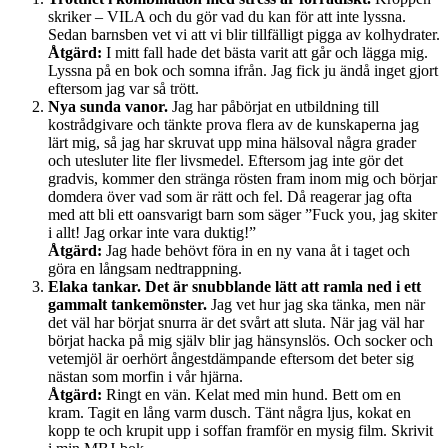
skriker – VILA och du gör vad du kan för att inte lyssna.
Sedan barnsben vet vi att vi blir tillfälligt pigga av kolhydrater.
Åtgärd:
I mitt fall hade det bästa varit att går och lägga mig.
Lyssna på en bok och somna ifrån. Jag fick ju ändå inget gjort
eftersom jag var så trött.
Nya sunda vanor.
Jag har påbörjat en utbildning till
kostrådgivare och tänkte prova flera av de kunskaperna jag
lärt mig, så jag har skruvat upp mina hälsoval några grader
och utesluter lite fler livsmedel. Eftersom jag inte gör det
gradvis, kommer den stränga rösten fram inom mig och börjar
domdera över vad som är rätt och fel. Då reagerar jag ofta
med att bli ett oansvarigt barn som säger ”Fuck you, jag skiter
i allt! Jag orkar inte vara duktig!”
Åtgärd:
Jag hade behövt föra in en ny vana åt i taget och
göra en långsam nedtrappning.
Elaka tankar. Det är snubblande lätt att ramla ned i ett
gammalt tankemönster.
Jag vet hur jag ska tänka, men när
det väl har börjat snurra är det svårt att sluta. När jag väl har
börjat hacka på mig själv blir jag hänsynslös. Och socker och
vetemjöl är oerhört ångestdämpande eftersom det beter sig
nästan som morfin i vår hjärna.
Åtgärd:
Ringt en vän. Kelat med min hund. Bett om en
kram. Tagit en lång varm dusch. Tänt några ljus, kokat en
kopp te och krupit upp i soffan framför en mysig film. Skrivit