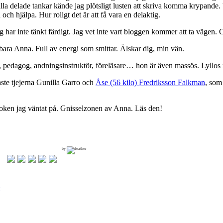
lla delade tankar kände jag plötsligt lusten att skriva komma krypande. 
och hjälpa. Hur roligt det är att få vara en delaktig.
ag har inte tänkt färdigt. Jag vet inte vart bloggen kommer att ta vägen
ara Anna. Full av energi som smittar. Älskar dig, min vän.
re, pedagog, andningsinstruktör, föreläsare… hon är även massös. Lyllos
ste tjejerna Gunilla Garro och
Åse (56 kilo) Fredriksson Falkman
, som
boken jag väntat på. Gnisselzonen av Anna. Läs den!
by