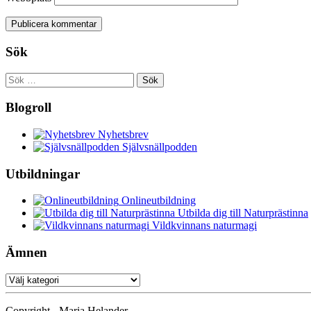
Sök
Sök
efter:
Blogroll
Nyhetsbrev
Självsnällpodden
Utbildningar
Onlineutbildning
Utbilda dig till Naturprästinna
Vildkvinnans naturmagi
Ämnen
Ämnen
Copyright - Maria Helander