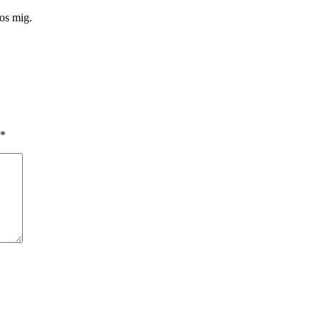
hos mig.
*