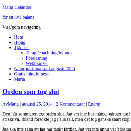
Maria Helander
för ett liv i balans
Visa/göm navigering
Hem
Blogg
Tjänster
Terapi/coachning/hypnos
Föreläsning
Webbkurser
Naturprästinna start augusti 2026
Gratis mindfulness
Maria
Orden som tog slut
Av
Maria
|
augusti 25, 2014
|
2 Kommentarer
|
Energi
Den här sommaren tog orden slut. Jag vet inte hur många gånger jag har
att skriva. Ibland försökte jag i alla fall, men det tog ganska snart st
Jag ska inte säga att jag har tänkt färdigt. Jag vet inte ännu var blo