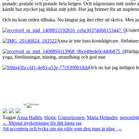
pratade, pratade och pratade hela helgen. Och någonstans mitt under a
kände hur mycket jag älskar mitt jobb. Hur jag brinner för att inspirera 
Och nu kom orden tillbaka. Nu längtar jag åter efter att skriva. Men j
Underb
Anna är inte bara kostrådgivare, författa
Härliga
yoga, föreläsningar, träning, strandhäng och god mat.
Och nu har jag äntligen 
by
Taggat
Anna Hallén
,
blogg
,
Gnisselzonen
,
Maria Helander
,
personligt
Inläggsnavigering
←
Mental styrketräning för ditt bästa jag
Att acceptera och tycka om sig själv som den man är idag
→