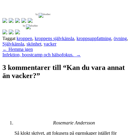
by
by
Taggat
kroppen
,
kroppens självkänsla
,
kroppsuppfattning
,
övning
,
Självkänsla
,
skönhet
,
vacker
Inläggsnavigering
←
Hemma igen
Infektion, boostcamp och hälsofokus.
→
3 kommentarer till “
Kan du vara annat
än vacker?
”
Rosemarie Andersson
Så klokt skrivet, att fokusera på egenskaper istället för