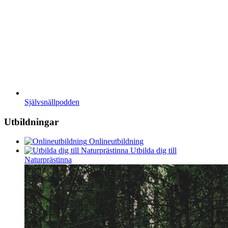
Självsnällpodden
Utbildningar
Onlineutbildning
Utbilda dig till
Naturprästinna