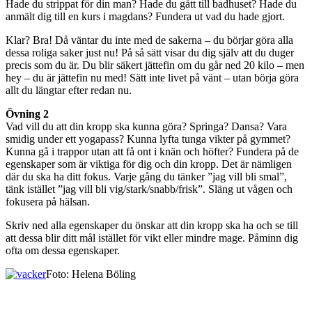
Hade du strippat för din man? Hade du gått till badhuset? Hade du
anmält dig till en kurs i magdans? Fundera ut vad du hade gjort.
Klar? Bra! Då väntar du inte med de sakerna – du börjar göra alla
dessa roliga saker just nu! På så sätt visar du dig själv att du duger
precis som du är. Du blir säkert jättefin om du går ned 20 kilo – men
hey – du är jättefin nu med! Sätt inte livet på vänt – utan börja göra
allt du längtar efter redan nu.
Övning 2
Vad vill du att din kropp ska kunna göra? Springa? Dansa? Vara
smidig under ett yogapass? Kunna lyfta tunga vikter på gymmet?
Kunna gå i trappor utan att få ont i knän och höfter? Fundera på de
egenskaper som är viktiga för dig och din kropp. Det är nämligen
där du ska ha ditt fokus. Varje gång du tänker ”jag vill bli smal”,
tänk istället ”jag vill bli vig/stark/snabb/frisk”. Släng ut vågen och
fokusera på hälsan.
Skriv ned alla egenskaper du önskar att din kropp ska ha och se till
att dessa blir ditt mål istället för vikt eller mindre mage. Påminn dig
ofta om dessa egenskaper.
Foto: Helena Böling