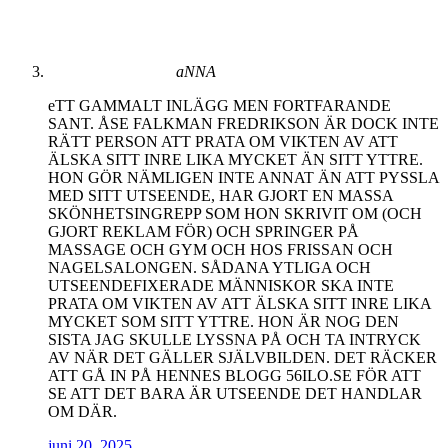
aNNA
eTT GAMMALT INLÄGG MEN FORTFARANDE
SANT. ÅSE FALKMAN FREDRIKSON ÄR DOCK INTE
RÄTT PERSON ATT PRATA OM VIKTEN AV ATT
ÄLSKA SITT INRE LIKA MYCKET ÄN SITT YTTRE.
HON GÖR NÄMLIGEN INTE ANNAT ÄN ATT PYSSLA
MED SITT UTSEENDE, HAR GJORT EN MASSA
SKÖNHETSINGREPP SOM HON SKRIVIT OM (OCH
GJORT REKLAM FÖR) OCH SPRINGER PÅ
MASSAGE OCH GYM OCH HOS FRISSAN OCH
NAGELSALONGEN. SÅDANA YTLIGA OCH
UTSEENDEFIXERADE MÄNNISKOR SKA INTE
PRATA OM VIKTEN AV ATT ÄLSKA SITT INRE LIKA
MYCKET SOM SITT YTTRE. HON ÄR NOG DEN
SISTA JAG SKULLE LYSSNA PÅ OCH TA INTRYCK
AV NÄR DET GÄLLER SJÄLVBILDEN. DET RÄCKER
ATT GÅ IN PÅ HENNES BLOGG 56ILO.SE FÖR ATT
SE ATT DET BARA ÄR UTSEENDE DET HANDLAR
OM DÄR.
juni 20, 2025