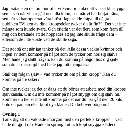
Jag pratade en del om hur ofta vi kvinnor tänker att vi ska bli snygga
sen – sen när vi har gått ned alla kilon, sen när vi har börjat träna,
sen när vi har opererat våra bröst. Jag ställde fråga till några i
publiken ”Vilken av dina kroppsdelar tycker du är fin?”. Det var inte
många som kunde svara. Och efteråt var det flera som kom fram till
mig och berättade att de hoppades att jag inte skulle fråga dem –
eftersom de inte visste vad de skulle säga.
Det gör så ont när jag tänker på det. Alla dessa vackra kvinnor och
ingen av dem kommer på något som de tycker om hos sig själva.
Men hade jag ställt frågan, kan du komma på något hos dig själv
som du är missnöjd med hade jag fått många svar.
Ställ dig frågan själv – vad tycker du om på din kropp? Kan du
komma på tre saker?
Om inte tycker jag det är dags att du börjar att arbeta med din kropps
självkänsla. Om du inte kommer på något snyggt om dig själv nu,
kommer du heller inte att komma på det när du har gått ned 20 kilo,
botoxat pannan eller köpt nya kläder. Du behöver börja nu!
Övning 1
Tänk dig att du vaknade imorgon med den perfekta kroppen – vad
hade du gjort då? Hade du sprungit ut och köpt snygga kläder?