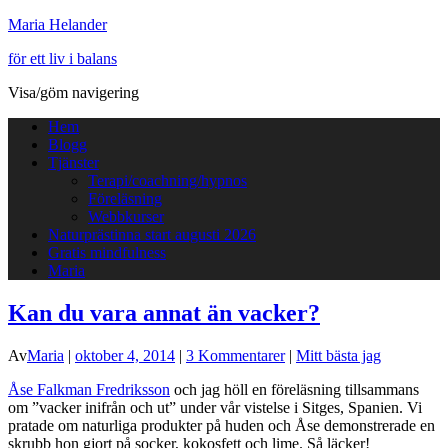
Maria Helander
för ett liv i balans
Visa/göm navigering
Hem
Blogg
Tjänster
Terapi/coachning/hypnos
Föreläsning
Webbkurser
Naturprästinna start augusti 2026
Gratis mindfulness
Maria
Kan du vara annat än vacker?
Av
Maria
|
oktober 4, 2014
|
3 Kommentarer
|
Mitt bästa jag
Åse Falkman Fredriksson
och jag höll en föreläsning tillsammans
om ”vacker inifrån och ut” under vår vistelse i Sitges, Spanien. Vi
pratade om naturliga produkter på huden och Åse demonstrerade en
skrubb hon gjort på socker, kokosfett och lime. Så läcker!