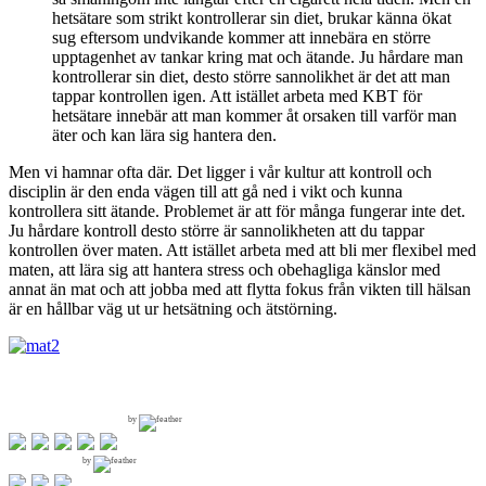
hetsätare som strikt kontrollerar sin diet, brukar känna ökat
sug eftersom undvikande kommer att innebära en större
upptagenhet av tankar kring mat och ätande. Ju hårdare man
kontrollerar sin diet, desto större sannolikhet är det att man
tappar kontrollen igen. Att istället arbeta med KBT för
hetsätare innebär att man kommer åt orsaken till varför man
äter och kan lära sig hantera den.
Men vi hamnar ofta där. Det ligger i vår kultur att kontroll och
disciplin är den enda vägen till att gå ned i vikt och kunna
kontrollera sitt ätande. Problemet är att för många fungerar inte det.
Ju hårdare kontroll desto större är sannolikheten att du tappar
kontrollen över maten. Att istället arbeta med att bli mer flexibel med
maten, att lära sig att hantera stress och obehagliga känslor med
annat än mat och att jobba med att flytta fokus från vikten till hälsan
är en hållbar väg ut ur hetsätning och ätstörning.
by
by