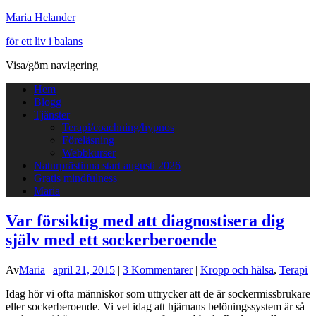
Maria Helander
för ett liv i balans
Visa/göm navigering
Hem
Blogg
Tjänster
Terapi/coachning/hypnos
Föreläsning
Webbkurser
Naturprästinna start augusti 2026
Gratis mindfulness
Maria
Var försiktig med att diagnostisera dig
själv med ett sockerberoende
Av
Maria
|
april 21, 2015
|
3 Kommentarer
|
Kropp och hälsa
,
Terapi
Idag hör vi ofta människor som uttrycker att de är sockermissbrukare
eller sockerberoende. Vi vet idag att hjärnans belöningssystem är så