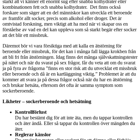
starkt att vi känner ett enormt sug efter snabba kolhydrater eller
kombinationen fett och snabba kolhydrater. Det finns också
forskare som säger att en del människor kan utveckla ett beroende
av framför allt socker, precis som alkohol eller droger. Det är
omtvistad forskning, men viktigt att ha med när vi skapar oss en
förståelse av vad en del kan uppleva som så starkt begär efter socker
att det blir ett missbruk.
Däremot bör vi vara försiktiga med att kalla en ätstörning för
beroende eller missbruk, för det kan i många fall lägga krokben från
att bli fri från ätstörningen. Idag finns det många självskattningstester
på nätet och när du svarat på sex frågor, får du veta att om du svarat
ja på fyra av frågorna ”finns en stor risk att du utvecklat ett missbruk
eller beroende och då är en kartläggning viktig.” Problemet är att du
kommer att svara ja på dessa frågor också när du har en ätstörning
och brukar hetsäta, eftersom det ofta är samma symptom som
sockerberoende.
Likheter – sockerberoende och hetsätning
Kontrollförlust
Du har bestämt dig för att inte äta, men du tappar kontrollen
och äter ändå. Eller så tappar du kontrollen över mängden du
äter.
Reglerar känslor