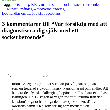
Taggat
hetsätning
,
KBT
,
matmissbruk
,
socker
,
sockerberoende
Inläggsnavigering
←
Mindful måndag – medvetna andetag
Det handlar om att öva sig i acceptans
→
3 kommentarer till “
Var försiktig med att
diagnostisera dig själv med ett
sockerberoende
”
Ine
Inom 12stegsprogrammet ser man på tvångsmässigt ätande
som en tredelad sjukdom: fysisk, känslomässig och andlig. Att
hantera den fysiska ”allergin”, begäret, är alltså bara en del av
lösningen. De 12 stegen är vägen för att tillfriskna från den
känslomässiga och andliga delen av sjukdomen, därav
rörelsens namn. Den som ser sig som medlem i en