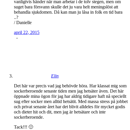
vanligtvis händer när man arbetar i de tolv stegen, men om
suget bara försvann skulle det ju vara helt meningslöst att
behandla sjukdomen. Då kan man ju låsa in folk en tid bara
..?
/ Danielle
april 22, 2015
-
Elin
Det här var precis vad jag behövde höra. Har klassat mig som
sockerberoende senaste tiden men jag hetsäter även. Det här
öppnade mina ögon för jag har aldrig tidigare haft nå speciellt
sug efter socker men alltid hetsätit. Med massa stress på jobbet
och privat senaste året har det blivit alldeles för mycket godis
och dieter hit och dit, men jag är hetsätare och inte
sockerberoende.
Tack!!! 🙂