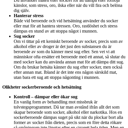
Du använder maten eller sockret för att dämpa eller förhöja
känslor, som stress, oro, ilska eller när du vill fira och belöna
dig själv.
Hanterar stress
Både vid beroende och vid hetsätning använder du socker
eller mat för att hantera stressen. Oro, rastlöshet och stress
dämpas en stund av att stoppa något i munnen.
Sug socker
Om vi tittar på ett kemiskt beroende av socker, precis som av
alkohol eller av droger är det just den substansen du är
beroende av som du känner mest sug efter. Sen vet vi att
människor ofta ersätter ett beroende med ett annat, så slutar du
med socker kan du använda annan mat för att dämpa ditt sug.
Om du brukar hetsäta känner du sug efter socker, men också
efter annan mat. Ibland är det inte ens någon särskild mat,
utan bara ett sug att stoppa någonting i munnen.
Olikheter sockerberoende och hetsätning
Kontroll – dämpar eller ökar sug
En vanlig form av behandling mot missbruk är
tolvstegsprogrammet. Då tar man avstånd ifrån allt det som
skapar beroende som socker, alkohol eller narkotika. Hos en
sockerberoende dämpas suget på sikt när du plockar bort alla
former av socker från dieten, precis som en före detta rökare
så småningom inte längtar efter en cigarett hela tiden. Men en