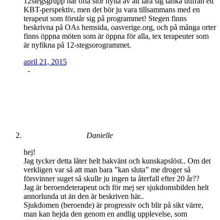
12stegsgrupp har ofta stor nytta av att lära sig tänka utifrån ett
KBT-perspektiv, men det bör ju vara tillsammans med en
terapeut som förstår sig på programmet! Stegen finns
beskrivna på OAs hemsida, oasverige.org, och på många orter
finns öppna möten som är öppna för alla, tex terapeuter som
är nyfikna på 12-stegsorogrammet.
april 21, 2015
-
Danielle
hej!
Jag tycker detta låter helt bakvänt och kunskapslöst.. Om det
verkligen var så att man bara ”kan sluta” me droger så
försvinner suget så skulle ju ingen ta återfall efter 20 år??
Jag är beroendeterapeut och för mej ser sjukdomsbilden helt
annorlunda ut än den är beskriven här..
Sjukdomen (beroende) är progressiv och blir på sikt värre,
man kan hejda den genom en andlig upplevelse, som