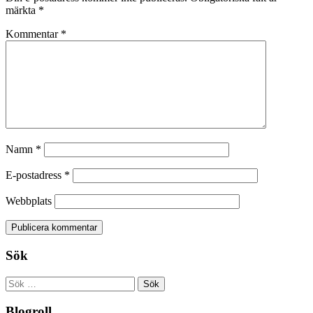
märkta
*
Kommentar
*
Namn
*
E-postadress
*
Webbplats
Sök
Sök
efter:
Blogroll