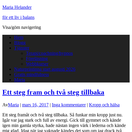
Maria Helander
för ett liv i balans
Visa/göm navigering
Hem
Blogg
Tjänster
Terapi/coachning/hypnos
Föreläsning
Webbkurser
Naturprästinna start augusti 2026
Gratis mindfulness
Maria
Ett steg fram och två steg tillbaka
Av
Maria
|
mars 16, 2017
|
Inga kommentarer
|
Kropp och hälsa
Ett steg framåt och två steg tillbaka. Så funkar min kropp just nu.
Igår var jag stark och full av energi. Gick till gymmet och kände
igen min gamla styrka, hade nästan ingen värk i lederna och kände
mig glad. Idag när jag vaknade kändes det som om jag drack två