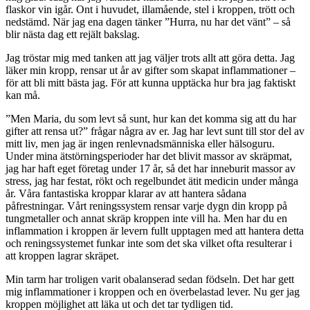
flaskor vin igår. Ont i huvudet, illamående, stel i kroppen, trött och
nedstämd. När jag ena dagen tänker ”Hurra, nu har det vänt” – så
blir nästa dag ett rejält bakslag.
Jag tröstar mig med tanken att jag väljer trots allt att göra detta. Jag
läker min kropp, rensar ut år av gifter som skapat inflammationer –
för att bli mitt bästa jag. För att kunna upptäcka hur bra jag faktiskt
kan må.
”Men Maria, du som levt så sunt, hur kan det komma sig att du har
gifter att rensa ut?” frågar några av er. Jag har levt sunt till stor del av
mitt liv, men jag är ingen renlevnadsmänniska eller hälsoguru.
Under mina ätstörningsperioder har det blivit massor av skräpmat,
jag har haft eget företag under 17 år, så det har inneburit massor av
stress, jag har festat, rökt och regelbundet ätit medicin under många
år. Våra fantastiska kroppar klarar av att hantera sådana
påfrestningar. Vårt reningssystem rensar varje dygn din kropp på
tungmetaller och annat skräp kroppen inte vill ha. Men har du en
inflammation i kroppen är levern fullt upptagen med att hantera detta
och reningssystemet funkar inte som det ska vilket ofta resulterar i
att kroppen lagrar skräpet.
Min tarm har troligen varit obalanserad sedan födseln. Det har gett
mig inflammationer i kroppen och en överbelastad lever. Nu ger jag
kroppen möjlighet att läka ut och det tar tydligen tid.