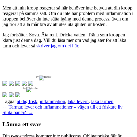
Men att min kropp reagerar så här behöver inte betyda att din kropp
reagerar på samma sätt. Om du inte har problem med inflammation i
kroppen behöver du inte sätta igång med denna process, även om
jag tror att alla mår bra av att utesluta gluten ur kosten.
Jag fortsätter. Sova. Äta rent. Dricka vatten. Träna som kroppen
klara just denna dag. Vill du läsa mer om vad jag äter för att läka
tarm och lever så
skriver jag om det här
.
by
by
Taggat
ät dig frisk
,
inflammation
,
läka levern
,
läka tarmen
Inläggsnavigering
←
Tarmar, lever och inflammationer – vägen till ett friskare liv
Sluta banta?
→
Lämna ett svar
Din e-postadress kommer inte publiceras.
Obligatoriska fält är