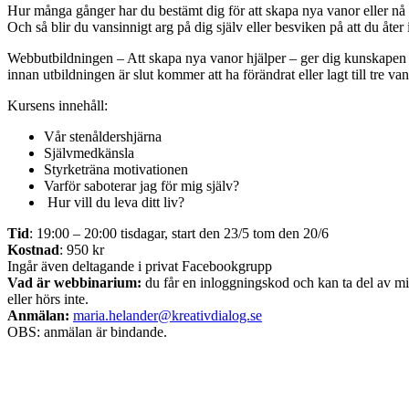
Hur många gånger har du bestämt dig för att skapa nya vanor eller nå 
Och så blir du vansinnigt arg på dig själv eller besviken på att du åter
Webbutbildningen – Att skapa nya vanor hjälper – ger dig kunskapen 
innan utbildningen är slut kommer att ha förändrat eller lagt till tre vanor
Kursens innehåll:
Vår stenåldershjärna
Självmedkänsla
Styrketräna motivationen
Varför saboterar jag för mig själv?
Hur vill du leva ditt liv?
Tid
: 19:00 – 20:00 tisdagar, start den 23/5 tom den 20/6
Kostnad
: 950 kr
Ingår även deltagande i privat Facebookgrupp
Vad är webbinarium:
du får en inloggningskod och kan ta del av min
eller hörs inte.
Anmälan:
maria.helander@kreativdialog.se
OBS: anmälan är bindande.