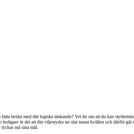
a fatta beslut med ditt logiska tänkande? Vet du om att du kan styrketrä
o troligare är det att din viljestyrka tar slut innan kvällen och därför gå
t lyckas må sina mål.