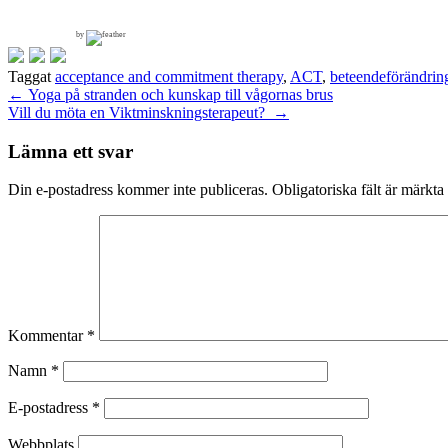
by
Taggat
acceptance and commitment therapy
,
ACT
,
beteendeförändrin
Inläggsnavigering
←
Yoga på stranden och kunskap till vågornas brus
Vill du möta en Viktminskningsterapeut?
→
Lämna ett svar
Din e-postadress kommer inte publiceras.
Obligatoriska fält är märkta
Kommentar
*
Namn
*
E-postadress
*
Webbplats