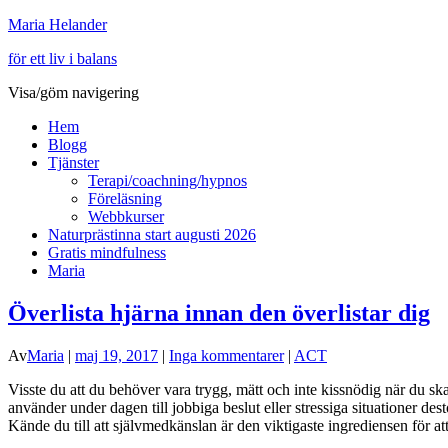
Maria Helander
för ett liv i balans
Visa/göm navigering
Hem
Blogg
Tjänster
Terapi/coachning/hypnos
Föreläsning
Webbkurser
Naturprästinna start augusti 2026
Gratis mindfulness
Maria
Överlista hjärna innan den överlistar dig
Av
Maria
|
maj 19, 2017
|
Inga kommentarer
|
ACT
Visste du att du behöver vara trygg, mätt och inte kissnödig när du sk
använder under dagen till jobbiga beslut eller stressiga situationer dest
Kände du till att självmedkänslan är den viktigaste ingrediensen för at