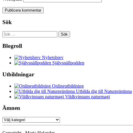
Sök
Sök
efter:
Blogroll
Nyhetsbrev
Självsnällpodden
Utbildningar
Onlineutbildning
Utbilda dig till Naturprästinna
Vildkvinnans naturmagi
Ämnen
Ämnen
Copyright - Maria Helander