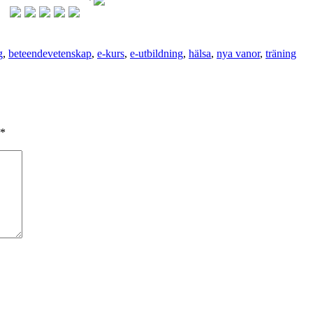
g
,
beteendevetenskap
,
e-kurs
,
e-utbildning
,
hälsa
,
nya vanor
,
träning
*