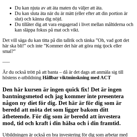
Du kan njuta av att äta maten du väljer att äta.
Du kan sluta äta när du är mätt (eller efter att din portion är
slut) och känna dig nöjd.
Du tillåter dig att vara engagerad i livet mellan måltiderna och
kan släppa fokus på mat och vikt.
Det vill säga du kan titta på din tallrik och tänka ”Oh, vad gott det
här ska bli!” och inte ”Kommer det här att göra mig tjock eller
smal?”
—–
Är du också trött på att banta – då är det dags att anmäla sig till
höstens e-utbildning
Hållbar viktminskning med ACT
Den här kursen är ingen quick fix! Det är ingen
bantningsmetod och jag kommer inte presentera
någon ny diet för dig. Det här är för dig som är
beredd att möta det som ligger bakom ditt
ätbeteende. För dig som är beredd att investera
mod, tid och kraft i din hälsa och i din framtid.
Utbildningen är också en bra investering för dig som arbetar med