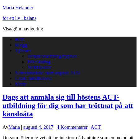
Maria Helander
för ett liv i balans
Visa/göm navigering
Hem
Blogg
Tjänster
Terapi/coachning/hypnos
Föreläsning
Webbkurser
Naturprästinna start augusti 2026
Gratis mindfulness
Maria
Dags att anmäla sig till höstens ACT-
utbildning för dig som har tröttnat på att
känsloäta
Av
Maria
|
augusti 4, 2017
|
4 Kommentarer
|
ACT
Du som följer mig vet att jag inte tror på bantning som en metod att