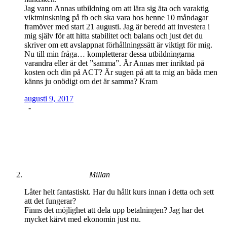
Jag vann Annas utbildning om att lära sig äta och varaktig
viktminskning på fb och ska vara hos henne 10 måndagar
framöver med start 21 augusti. Jag är beredd att investera i
mig själv för att hitta stabilitet och balans och just det du
skriver om ett avslappnat förhållningssätt är viktigt för mig.
Nu till min fråga… kompletterar dessa utbildningarna
varandra eller är det ”samma”. Är Annas mer inriktad på
kosten och din på ACT? Är sugen på att ta mig an båda men
känns ju onödigt om det är samma? Kram
augusti 9, 2017
-
Millan
Låter helt fantastiskt. Har du hållt kurs innan i detta och sett
att det fungerar?
Finns det möjlighet att dela upp betalningen? Jag har det
mycket kärvt med ekonomin just nu.