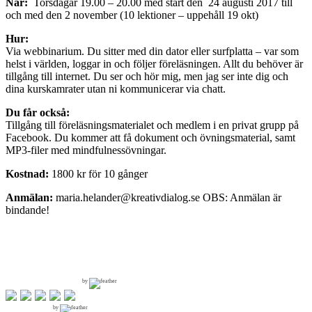
När:
Torsdagar 19.00 – 20.00 med start den 24 augusti 2017 till
och med den 2 november (10 lektioner – uppehåll 19 okt)
Hur:
Via webbinarium. Du sitter med din dator eller surfplatta – var som
helst i världen, loggar in och följer föreläsningen. Allt du behöver är
tillgång till internet. Du ser och hör mig, men jag ser inte dig och
dina kurskamrater utan ni kommunicerar via chatt.
Du får också:
Tillgång till föreläsningsmaterialet och medlem i en privat grupp på
Facebook. Du kommer att få dokument och övningsmaterial, samt
MP3-filer med mindfulnessövningar.
Kostnad:
1800 kr för 10 gånger
Anmälan:
maria.helander@kreativdialog.se OBS: Anmälan är
bindande!
by
by