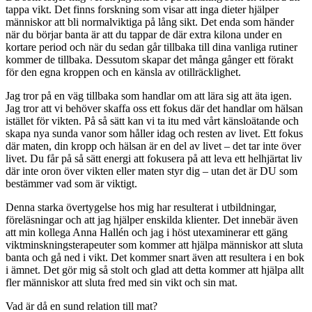
tappa vikt. Det finns forskning som visar att inga dieter hjälper
människor att bli normalviktiga på lång sikt. Det enda som händer
när du börjar banta är att du tappar de där extra kilona under en
kortare period och när du sedan går tillbaka till dina vanliga rutiner
kommer de tillbaka. Dessutom skapar det många gånger ett förakt
för den egna kroppen och en känsla av otillräcklighet.
Jag tror på en väg tillbaka som handlar om att lära sig att äta igen.
Jag tror att vi behöver skaffa oss ett fokus där det handlar om hälsan
istället för vikten. På så sätt kan vi ta itu med vårt känsloätande och
skapa nya sunda vanor som håller idag och resten av livet. Ett fokus
där maten, din kropp och hälsan är en del av livet – det tar inte över
livet. Du får på så sätt energi att fokusera på att leva ett helhjärtat liv
där inte oron över vikten eller maten styr dig – utan det är DU som
bestämmer vad som är viktigt.
Denna starka övertygelse hos mig har resulterat i utbildningar,
föreläsningar och att jag hjälper enskilda klienter. Det innebär även
att min kollega Anna Hallén och jag i höst utexaminerar ett gäng
viktminskningsterapeuter som kommer att hjälpa människor att sluta
banta och gå ned i vikt. Det kommer snart även att resultera i en bok
i ämnet. Det gör mig så stolt och glad att detta kommer att hjälpa allt
fler människor att sluta fred med sin vikt och sin mat.
Vad är då en sund relation till mat?