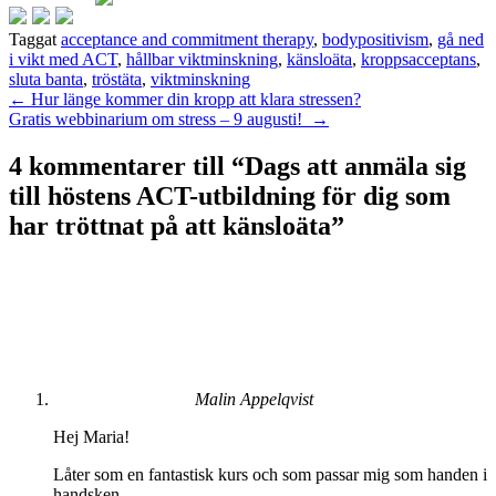
Taggat
acceptance and commitment therapy
,
bodypositivism
,
gå ned
i vikt med ACT
,
hållbar viktminskning
,
känsloäta
,
kroppsacceptans
,
sluta banta
,
tröstäta
,
viktminskning
Inläggsnavigering
←
Hur länge kommer din kropp att klara stressen?
Gratis webbinarium om stress – 9 augusti!
→
4 kommentarer till “
Dags att anmäla sig
till höstens ACT-utbildning för dig som
har tröttnat på att känsloäta
”
Malin Appelqvist
Hej Maria!
Låter som en fantastisk kurs och som passar mig som handen i
handsken.