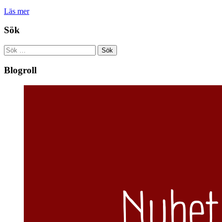
Läs mer
Sök
Sök
efter:
Blogroll