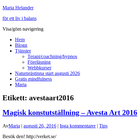
Maria Helander
för ett liv i balans
Visa/göm navigering
Hem
Blogg
Tjänster
Terapi/coachning/hypnos
Föreläsning
Webbkurser
Naturprästinna start augusti 2026
Gratis mindfulness
Maria
Etikett:
avestaart2016
Magisk konstutställning – Avesta Art 2016
Av
Maria
|
augusti 26, 2016
|
Inga kommentarer
|
Tips
Besök den! http://verket.se/