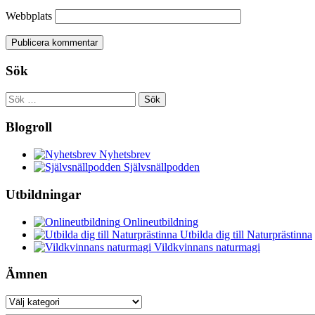
Webbplats
Sök
Sök
efter:
Blogroll
Nyhetsbrev
Självsnällpodden
Utbildningar
Onlineutbildning
Utbilda dig till Naturprästinna
Vildkvinnans naturmagi
Ämnen
Ämnen