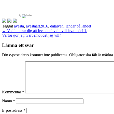
by
Taggat
avesta
,
avestaart2016
,
dalälven
,
landar på landet
Inläggsnavigering
←
Vad hindrar dig att leva det liv du vill leva – del 1.
Varför gör jag tvärt emot det jag vill?
→
Lämna ett svar
Din e-postadress kommer inte publiceras.
Obligatoriska fält är märkta
Kommentar
*
Namn
*
E-postadress
*