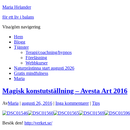
Maria Helander
för ett liv i balans
Visa/göm navigering
Hem
Blogg
Tjänster
Terapi/coachning/hypnos
Föreläsning
Webbkurser
Naturprästinna start augusti 2026
Gratis mindfulness
Maria
Magisk konstutställning – Avesta Art 2016
Av
Maria
|
augusti 26, 2016
|
Inga kommentarer
|
Tips
Besök den!
http://verket.se/