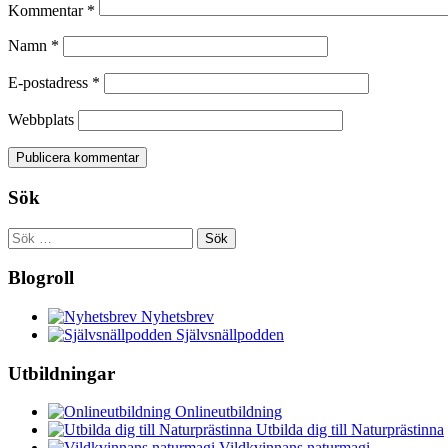
Kommentar
*
Namn
*
E-postadress
*
Webbplats
Sök
Sök
efter:
Blogroll
Nyhetsbrev
Självsnällpodden
Utbildningar
Onlineutbildning
Utbilda dig till Naturprästinna
Vildkvinnans naturmagi