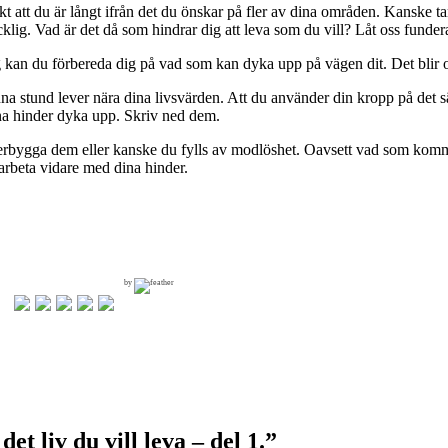
t att du är långt ifrån det du önskar på fler av dina områden. Kanske tar
cklig. Vad är det då som hindrar dig att leva som du vill? Låt oss funder
g kan du förbereda dig på vad som kan dyka upp på vägen dit. Det blir oc
denna stund lever nära dina livsvärden. Att du använder din kropp på det sä
 dina hinder dyka upp. Skriv ned dem.
bygga dem eller kanske du fylls av modlöshet. Oavsett vad som kommer 
arbeta vidare med dina hinder.
by
et liv du vill leva – del 1.
”