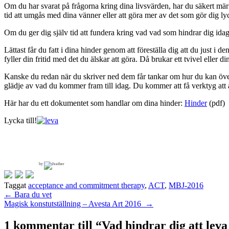
Om du har svarat på frågorna kring dina livsvärden, har du säkert märk
tid att umgås med dina vänner eller att göra mer av det som gör dig ly
Om du ger dig själv tid att fundera kring vad vad som hindrar dig ida
Lättast får du fatt i dina hinder genom att föreställa dig att du just i 
fyller din fritid med det du älskar att göra. Då brukar ett tvivel eller
Kanske du redan när du skriver ned dem får tankar om hur du kan över
glädje av vad du kommer fram till idag. Du kommer att få verktyg att 
Här har du ett dokumentet som handlar om dina hinder:
Hinder
(pdf)
Lycka till!
by
Taggat
acceptance and commitment therapy
,
ACT
,
MBJ-2016
Inläggsnavigering
←
Bara du vet
Magisk konstutställning – Avesta Art 2016
→
1 kommentar till “
Vad hindrar dig att leva d