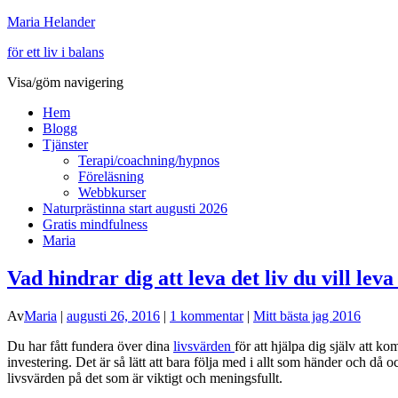
Maria Helander
för ett liv i balans
Visa/göm navigering
Hem
Blogg
Tjänster
Terapi/coachning/hypnos
Föreläsning
Webbkurser
Naturprästinna start augusti 2026
Gratis mindfulness
Maria
Vad hindrar dig att leva det liv du vill leva 
Av
Maria
|
augusti 26, 2016
|
1 kommentar
|
Mitt bästa jag 2016
Du har fått fundera över dina
livsvärden
för att hjälpa dig själv att k
investering. Det är så lätt att bara följa med i allt som händer och då 
livsvärden på det som är viktigt och meningsfullt.