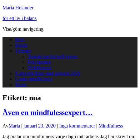
Maria Helander
för ett liv i balans
Visa/göm navigering
Hem
Blogg
Tjänster
Terapi/coachning/hypnos
Föreläsning
Webbkurser
Naturprästinna start augusti 2026
Gratis mindfulness
Maria
Etikett:
nua
Även en mindfulessexpert…
Av
Maria
|
januari 23, 2020
|
Inga kommentarer
|
Mindfulness
Jag pratar om mindfulness varje dag i mitt arbete. Jag har skrivit om