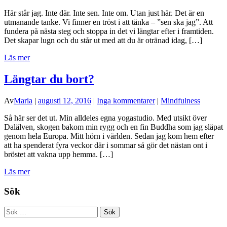
Här står jag. Inte där. Inte sen. Inte om. Utan just här. Det är en
utmanande tanke. Vi finner en tröst i att tänka – ”sen ska jag”. Att
fundera på nästa steg och stoppa in det vi längtar efter i framtiden.
Det skapar lugn och du står ut med att du är otränad idag, […]
Läs mer
Längtar du bort?
Av
Maria
|
augusti 12, 2016
|
Inga kommentarer
|
Mindfulness
Så här ser det ut. Min alldeles egna yogastudio. Med utsikt över
Dalälven, skogen bakom min rygg och en fin Buddha som jag släpat
genom hela Europa. Mitt hörn i världen. Sedan jag kom hem efter
att ha spenderat fyra veckor där i sommar så gör det nästan ont i
bröstet att vakna upp hemma. […]
Läs mer
Sök
Sök
efter: