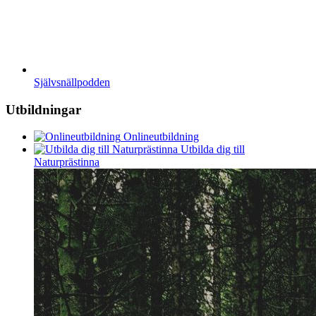
Självsnällpodden
Utbildningar
Onlineutbildning
Utbilda dig till
Naturprästinna