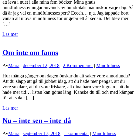
att leva i nuet i alla mina fem böcker. Mina gratis
mindfulnessövningar används av hundratals människor varje dag. Så
då är jag väl en mindfulnessexpert? Eeeeh… nja. Jag tappade bort
vanan att utöva mindfulness för ungefär ett år sedan. Det blev mer
[…]
Läs mer
Om inte om fanns
Av
Maria
|
december 12, 2018
|
2 Kommentarer
|
Mindfulness
Hur många gånger om dagen önskar du att saker vore annorlunda?
Att du slapp att gå till jobbet idag, att du hade mer pengar, att du
vore smalare, att du vore friskare, att dina barn vore lugnare, att du
hade mer tid… listan kan göras lång. Kanske du till och med kämpar
för att saker […]
Läs mer
Nu – inte sen – inte då
Av
Maria
|
september 17, 2018
|
1 kommentar
|
Mindfulness