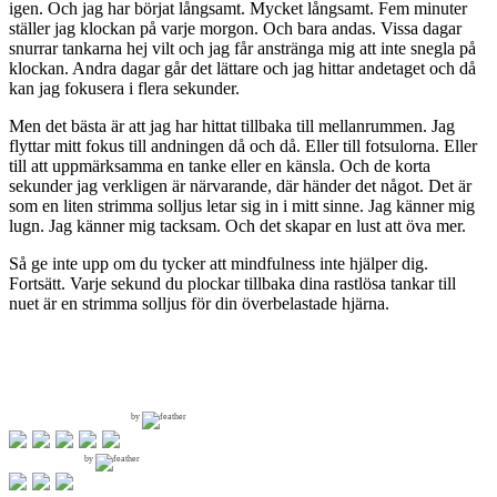
igen. Och jag har börjat långsamt. Mycket långsamt. Fem minuter
ställer jag klockan på varje morgon. Och bara andas. Vissa dagar
snurrar tankarna hej vilt och jag får anstränga mig att inte snegla på
klockan. Andra dagar går det lättare och jag hittar andetaget och då
kan jag fokusera i flera sekunder.
Men det bästa är att jag har hittat tillbaka till mellanrummen. Jag
flyttar mitt fokus till andningen då och då. Eller till fotsulorna. Eller
till att uppmärksamma en tanke eller en känsla. Och de korta
sekunder jag verkligen är närvarande, där händer det något. Det är
som en liten strimma solljus letar sig in i mitt sinne. Jag känner mig
lugn. Jag känner mig tacksam. Och det skapar en lust att öva mer.
Så ge inte upp om du tycker att mindfulness inte hjälper dig.
Fortsätt. Varje sekund du plockar tillbaka dina rastlösa tankar till
nuet är en strimma solljus för din överbelastade hjärna.
by
by