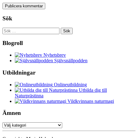
Sök
Sök
efter:
Blogroll
Nyhetsbrev
Självsnällpodden
Utbildningar
Onlineutbildning
Utbilda dig till
Naturprästinna
Vildkvinnans naturmagi
Ämnen
Ämnen