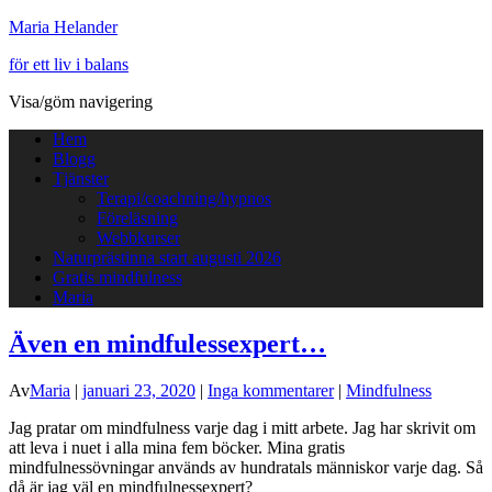
Maria Helander
för ett liv i balans
Visa/göm navigering
Hem
Blogg
Tjänster
Terapi/coachning/hypnos
Föreläsning
Webbkurser
Naturprästinna start augusti 2026
Gratis mindfulness
Maria
Även en mindfulessexpert…
Av
Maria
|
januari 23, 2020
|
Inga kommentarer
|
Mindfulness
Jag pratar om mindfulness varje dag i mitt arbete. Jag har skrivit om
att leva i nuet i alla mina fem böcker. Mina gratis
mindfulnessövningar används av hundratals människor varje dag. Så
då är jag väl en mindfulnessexpert?