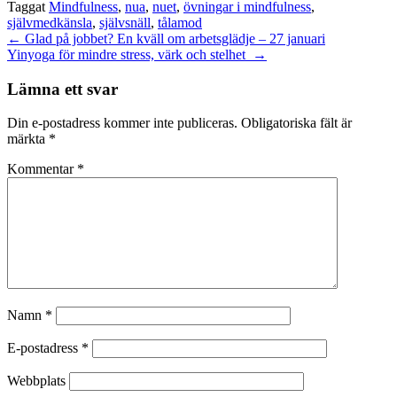
Taggat
Mindfulness
,
nua
,
nuet
,
övningar i mindfulness
,
självmedkänsla
,
självsnäll
,
tålamod
Inläggsnavigering
←
Glad på jobbet? En kväll om arbetsglädje – 27 januari
Yinyoga för mindre stress, värk och stelhet
→
Lämna ett svar
Din e-postadress kommer inte publiceras.
Obligatoriska fält är
märkta
*
Kommentar
*
Namn
*
E-postadress
*
Webbplats