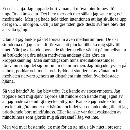
Eeeeh… nja. Jag tappade bort vanan att utöva mindfulness för
ungefär ett år sedan. Det blev mer och mer sällan jag satte mig och
mediterade. Men jag hade hela tiden intentionen att jag skulle ta upp
det igen… imorgon. Och ju längre tiden gick desto svårare blev det
att sätta igång.
Utan att jag tänkte på det försvann även mellanrummen. De där
stunderna då jag har haft för vana att plocka tillbaka mig själv till
nuet. När jag diskade, borstade tänderna eller väntat på tunnelbanan
så brukade jag dra några medvetna andetag eller göra en
kroppsskanning. Men samtidigt som mina meditationsstunder
försvann smög det sig ord in i mellanrummen. Jag började lyssna på
talbok, poddar och musik och fyllde ut stunderna av väntan och
medveten närvaro genom att distrahera min redan överbelastade
hjärna.
Så vad hände? Jo, jag blev trött. Jag kände av stressymptom. Jag
tappade bort mig själv. Gjorde allt mindre och kände mig jagad av
att jag hade så oändligt mycket att göra. Kanske jag hade extremt
mycket att göra under det här året och det var en anledning till att jag
prioriterade bort mindfulness. Eller kanske var det avsaknaden av
mindfulness som gjorde mig så stressad? Jag vet inte.
Men vid nyår bestämde jag mig för att ge mig själv nuet i present