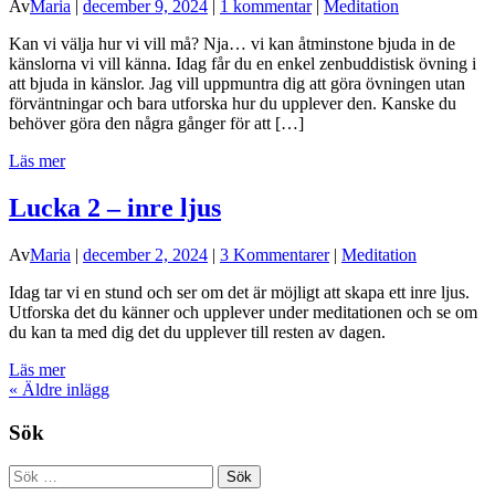
Av
Maria
|
december 9, 2024
|
1 kommentar
|
Meditation
Kan vi välja hur vi vill må? Nja… vi kan åtminstone bjuda in de
känslorna vi vill känna. Idag får du en enkel zenbuddistisk övning i
att bjuda in känslor. Jag vill uppmuntra dig att göra övningen utan
förväntningar och bara utforska hur du upplever den. Kanske du
behöver göra den några gånger för att […]
Läs mer
Lucka 2 – inre ljus
Av
Maria
|
december 2, 2024
|
3 Kommentarer
|
Meditation
Idag tar vi en stund och ser om det är möjligt att skapa ett inre ljus.
Utforska det du känner och upplever under meditationen och se om
du kan ta med dig det du upplever till resten av dagen.
Läs mer
«
Äldre inlägg
Sök
Sök
efter: