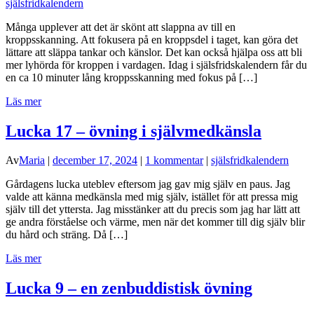
själsfridkalendern
Många upplever att det är skönt att slappna av till en
kroppsskanning. Att fokusera på en kroppsdel i taget, kan göra det
lättare att släppa tankar och känslor. Det kan också hjälpa oss att bli
mer lyhörda för kroppen i vardagen. Idag i själsfridskalendern får du
en ca 10 minuter lång kroppsskanning med fokus på […]
Läs mer
Lucka 17 – övning i självmedkänsla
Av
Maria
|
december 17, 2024
|
1 kommentar
|
själsfridkalendern
Gårdagens lucka uteblev eftersom jag gav mig själv en paus. Jag
valde att känna medkänsla med mig själv, istället för att pressa mig
själv till det yttersta. Jag misstänker att du precis som jag har lätt att
ge andra förståelse och värme, men när det kommer till dig själv blir
du hård och sträng. Då […]
Läs mer
Lucka 9 – en zenbuddistisk övning