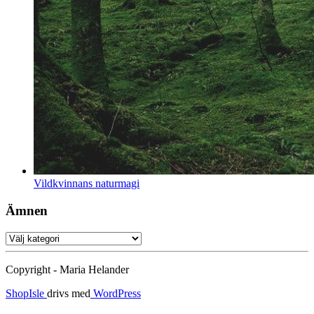
Vildkvinnans naturmagi
Ämnen
Ämnen
Copyright - Maria Helander
ShopIsle
drivs med
WordPress