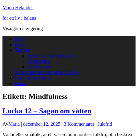
Maria Helander
för ett liv i balans
Visa/göm navigering
Hem
Blogg
Tjänster
Terapi/coachning/hypnos
Föreläsning
Webbkurser
Naturprästinna start augusti 2026
Gratis mindfulness
Maria
Etikett:
Mindfulness
Lucka 12 – Sagan om vätten
Av
Maria
|
december 12, 2025
|
3 Kommentarer
|
Julefrid
Vättar eller småfolk, är ett väsen inom nordisk folktro, ofta beskrivet