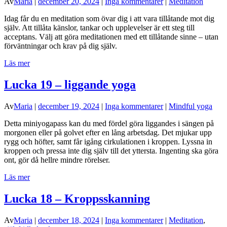
Av
Maria
|
december 20, 2024
|
Inga kommentarer
|
Meditation
Idag får du en meditation som övar dig i att vara tillåtande mot dig
själv. Att tillåta känslor, tankar och upplevelser är ett steg till
acceptans. Välj att göra meditationen med ett tillåtande sinne – utan
förväntningar och krav på dig själv.
Läs mer
Lucka 19 – liggande yoga
Av
Maria
|
december 19, 2024
|
Inga kommentarer
|
Mindful yoga
Detta miniyogapass kan du med fördel göra liggandes i sängen på
morgonen eller på golvet efter en lång arbetsdag. Det mjukar upp
rygg och höfter, samt får igång cirkulationen i kroppen. Lyssna in
kroppen och pressa inte dig själv till det yttersta. Ingenting ska göra
ont, gör då hellre mindre rörelser.
Läs mer
Lucka 18 – Kroppsskanning
Av
Maria
|
december 18, 2024
|
Inga kommentarer
|
Meditation
,