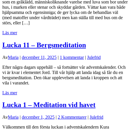
som en gråklädd, människoliknande varelse med luva som bor under
hus, i marken eller stenar och skyddar gården. Vättar kan vara både
hjälpsamma och egensinniga; de ger lycka om de behandlas väl
(med matoffer under vårdträdet) men kan ställa till med bus om de
störs, eller […]
Läs mer
Lucka 11 – Bergsmeditation
Av
Maria
|
december 11, 2025
|
1 kommentar
|
Julefrid
Efter några dagars uppehåll – så fortsätter vår adventskalender. Och
vi är kvar i elementet Jord. Till vår hjälp att landa idag så får du en
bergsmeditation. Den ökar upplevelsen att landa i kroppen och att
vila i varandet.
Läs mer
Lucka 1 – Meditation vid havet
Av
Maria
|
december 1, 2025
|
2 Kommentarer
|
Julefrid
Välkommen till den första luckan i adventskalendern Kura