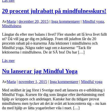
Läs mer
20 procent julrabatt på mindfulnesskurs!
Av
Maria
|
december 20, 2015
|
Inga kommentarer
|
Mindful yoga
,
Mindfulness
Längtar du efter mer balans i livet? Fler stunder att få leva livet fullt
ut? Då vill jag ge dig en julklapp. Fram till julafton får du 20
procents rabatt på e-kurserna Åtta lektioner i mindfulness och
Mindful yoga. Några rader sagt om e-kurserna: ”Tack för
lektionerna i mindfulness. De är SÅ bra! Du har […]
Läs mer
Nu lanserar jag Mindful Yoga
Av
Maria
|
november 1, 2015
|
Inga kommentarer
|
Mindful yoga
Med stolthet är jag först i Sverige med att lansera en e-utbildning i
Mindful Yoga. Kursen för dig som längtar efter återhämtning med
hjälp av kroppen och andetaget. Kanske har du tidigare provat
mindfulness men tycker att det är svårt att koncentrera sig – nu kan
du med hjälp av lätta yogarörelser vila i nuet. […]