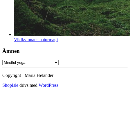
Vildkvinnans naturmagi
Ämnen
Ämnen
Copyright - Maria Helander
ShopIsle
drivs med
WordPress