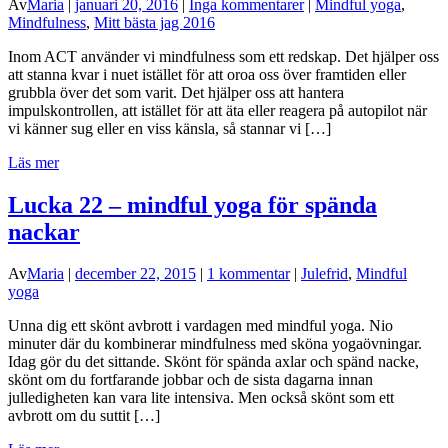
Av
Maria
|
januari 20, 2016
|
Inga kommentarer
|
Mindful yoga
,
Mindfulness
,
Mitt bästa jag 2016
Inom ACT använder vi mindfulness som ett redskap. Det hjälper oss
att stanna kvar i nuet istället för att oroa oss över framtiden eller
grubbla över det som varit. Det hjälper oss att hantera
impulskontrollen, att istället för att äta eller reagera på autopilot när
vi känner sug eller en viss känsla, så stannar vi […]
Läs mer
Lucka 22 – mindful yoga för spända
nackar
Av
Maria
|
december 22, 2015
|
1 kommentar
|
Julefrid
,
Mindful
yoga
Unna dig ett skönt avbrott i vardagen med mindful yoga. Nio
minuter där du kombinerar mindfulness med sköna yogaövningar.
Idag gör du det sittande. Skönt för spända axlar och spänd nacke,
skönt om du fortfarande jobbar och de sista dagarna innan
julledigheten kan vara lite intensiva. Men också skönt som ett
avbrott om du suttit […]