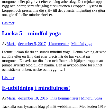
morgonen eller på golvet efter en lång arbetsdag. Det mjukar upp
rygg och höfter, samt får igång cirkulationen i kroppen. Lyssna in
kroppen och pressa inte dig själv till det yttersta. Ingenting ska göra
ont, gör då hellre mindre rörelser.
Läs mer
Lucka 5 – mindful yoga
Av
Maria
|
december 5, 2017
|
1 kommentar
|
Mindful yoga
I femte luckan får du en stunds mindful yoga. Denna övning är skön
att göra efter en lång dag eller precis när du har vaknat på
morgonen. Du avlastar dina ben och fötter och hjälper kroppen att
pumpa syrerikt blod till din hjärna. Den är avkopplande för sinnet
och sträcker ut ben, nacke och rygg. […]
Läs mer
E-utbildning i mindfulness!
Av
Maria
|
december 19, 2016
|
Inga kommentarer
|
Mindful yoga
Tack alla som lyssnade idag på mitt webbinarium. Med koden 1919