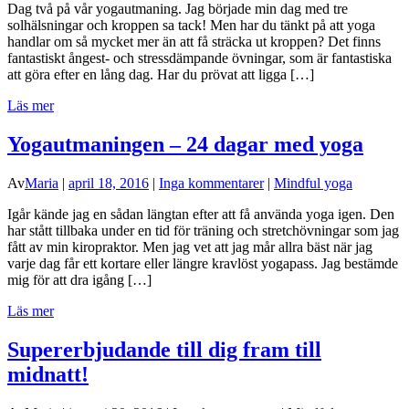
Dag två på vår yogautmaning. Jag började min dag med tre
solhälsningar och kroppen sa tack! Men har du tänkt på att yoga
handlar om så mycket mer än att få sträcka ut kroppen? Det finns
fantastiskt ångest- och stressdämpande övningar, som är fantastiska
att göra efter en lång dag. Har du prövat att ligga […]
Läs mer
Yogautmaningen – 24 dagar med yoga
Av
Maria
|
april 18, 2016
|
Inga kommentarer
|
Mindful yoga
Igår kände jag en sådan längtan efter att få använda yoga igen. Den
har stått tillbaka under en tid för träning och stretchövningar som jag
fått av min kiropraktor. Men jag vet att jag mår allra bäst när jag
varje dag får ett kortare eller längre kravlöst yogapass. Jag bestämde
mig för att dra igång […]
Läs mer
Supererbjudande till dig fram till
midnatt!