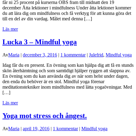
får ni 25 procent på kurserna OBS fram till midnatt den 19
december Åtta lektioner i mindfulness Under åtta lektioner kommer
du att lära dig om mindfulness och få verktyg för att kunna göra det
till en del av din vardag. Målet med denna […]
Läs mer
Lucka 3 – Mindful yoga
Av
Maria
|
december 3, 2016
|
1 kommentar
|
Julefrid
,
Mindful yoga
Idag får du en present. En övning som kan hjälpa dig att få en stunds
skön återhämtning och som samtidigt hjälper ryggen att slappna av.
En övning som du kan använda dig av när som helst under dagen,
den enda du behöver är en stol. Mindful yoga förenar
meditationstekniker inom mindfulness med lätta yogaövningar. Med
[…]
Läs mer
Yoga mot stress och ångest.
Av
Maria
|
april 19, 2016
|
1 kommentar
|
Mindful yoga