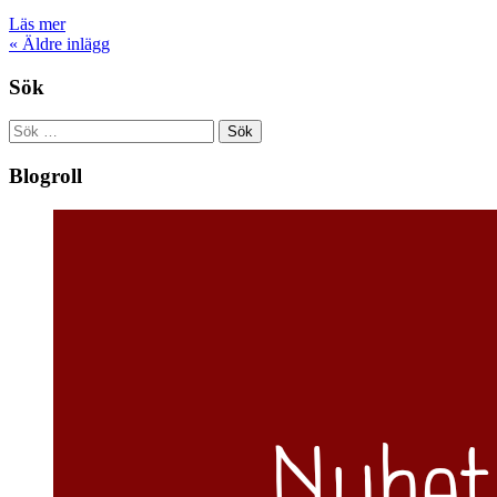
Läs mer
«
Äldre inlägg
Sök
Sök
efter:
Blogroll