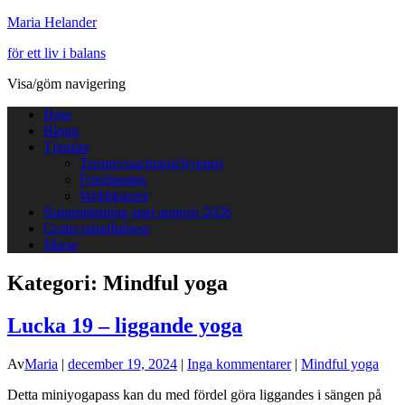
Maria Helander
för ett liv i balans
Visa/göm navigering
Hem
Blogg
Tjänster
Terapi/coachning/hypnos
Föreläsning
Webbkurser
Naturprästinna start augusti 2026
Gratis mindfulness
Maria
Kategori:
Mindful yoga
Lucka 19 – liggande yoga
Av
Maria
|
december 19, 2024
|
Inga kommentarer
|
Mindful yoga
Detta miniyogapass kan du med fördel göra liggandes i sängen på