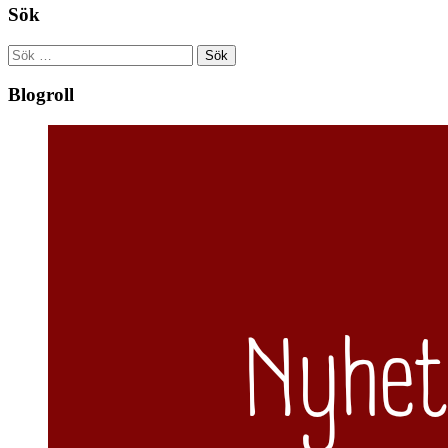
Sök
Sök
efter:
Blogroll