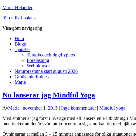
Maria Helander
för ett liv i balans
Visa/göm navigering
Hem
Blogg
Tjänster
Terapi/coachning/hypnos
Föreläsning
Webbkurser
Naturprästinna start augusti 2026
Gratis mindfulness
Maria
Nu lanserar jag Mindful Yoga
Av
Maria
|
november 1, 2015
|
Inga kommentarer
|
Mindful yoga
Med stolthet är jag först i Sverige med att lansera en e-utbildning i
men tycker att det är svårt att koncentrera sig – nu kan du med hjälp av
Övningarna är mellan 3 – 15 minuter anpassade för olika situationer s