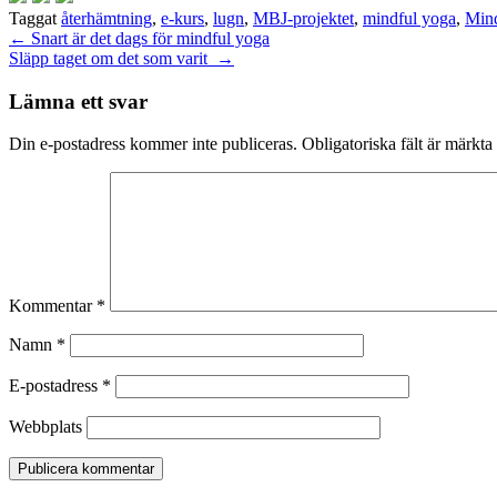
Taggat
återhämtning
,
e-kurs
,
lugn
,
MBJ-projektet
,
mindful yoga
,
Mind
Inläggsnavigering
←
Snart är det dags för mindful yoga
Släpp taget om det som varit
→
Lämna ett svar
Din e-postadress kommer inte publiceras.
Obligatoriska fält är märkta
Kommentar
*
Namn
*
E-postadress
*
Webbplats