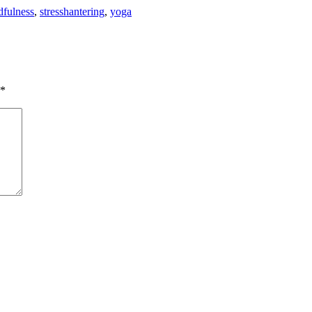
fulness
,
stresshantering
,
yoga
*