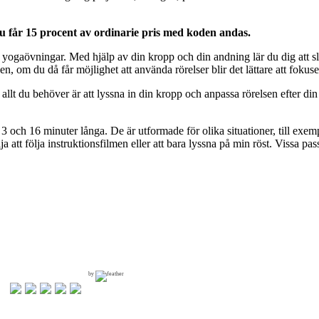
 Du får 15 procent av ordinarie pris med koden andas.
yogaövningar. Med hjälp av din kropp och din andning lär du dig att s
en, om du då får möjlighet att använda rörelser blir det lättare att fokus
 allt du behöver är att lyssna in din kropp och anpassa rörelsen efter di
och 16 minuter långa. De är utformade för olika situationer, till exempe
t följa instruktionsfilmen eller att bara lyssna på min röst. Vissa pass 
by