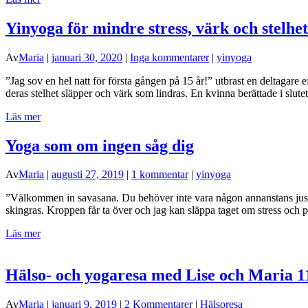
Yinyoga för mindre stress, värk och stelhet
Av
Maria
|
januari 30, 2020
|
Inga kommentarer
|
yinyoga
”Jag sov en hel natt för första gången på 15 år!” utbrast en deltagare
deras stelhet släpper och värk som lindras. En kvinna berättade i slu
Läs mer
Yoga som om ingen såg dig
Av
Maria
|
augusti 27, 2019
|
1 kommentar
|
yinyoga
”Välkommen in savasana. Du behöver inte vara någon annanstans just nu
skingras. Kroppen får ta över och jag kan släppa taget om stress och p
Läs mer
Hälso- och yogaresa med Lise och Maria 1
Av
Maria
|
januari 9, 2019
|
2 Kommentarer
|
Hälsoresa