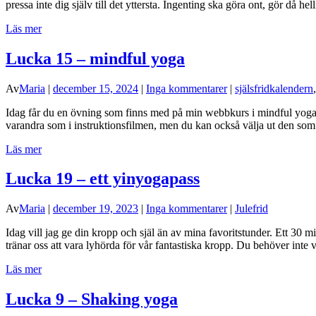
pressa inte dig själv till det yttersta. Ingenting ska göra ont, gör då hel
Läs mer
Lucka 15 – mindful yoga
Av
Maria
|
december 15, 2024
|
Inga kommentarer
|
själsfridkalendern
Idag får du en övning som finns med på min webbkurs i mindful yoga. De
varandra som i instruktionsfilmen, men du kan också välja ut den som
Läs mer
Lucka 19 – ett yinyogapass
Av
Maria
|
december 19, 2023
|
Inga kommentarer
|
Julefrid
Idag vill jag ge din kropp och själ än av mina favoritstunder. Ett 30
tränar oss att vara lyhörda för vår fantastiska kropp. Du behöver inte v
Läs mer
Lucka 9 – Shaking yoga