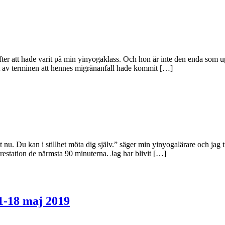
 efter att hade varit på min yinyogaklass. Och hon är inte den enda som 
tet av terminen att hennes migränanfall hade kommit […]
. Du kan i stillhet möta dig själv.” säger min yinyogalärare och jag ti
restation de närmsta 90 minuterna. Jag har blivit […]
1-18 maj 2019