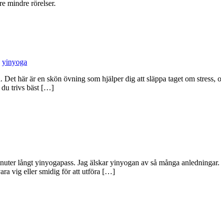
lre mindre rörelser.
,
yinyoga
t här är en skön övning som hjälper dig att släppa taget om stress, oro 
 du trivs bäst […]
 minuter långt yinyogapass. Jag älskar yinyogan av så många anledningar
ara vig eller smidig för att utföra […]