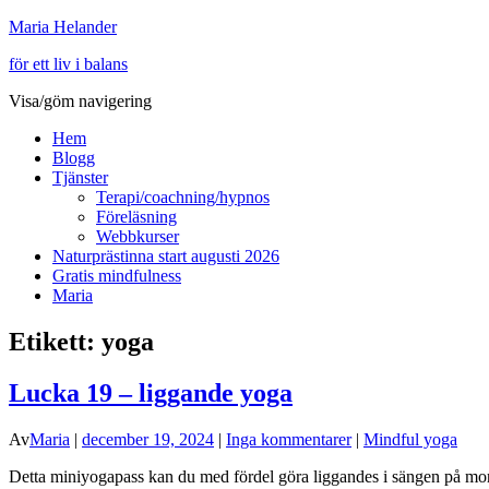
Maria Helander
för ett liv i balans
Visa/göm navigering
Hem
Blogg
Tjänster
Terapi/coachning/hypnos
Föreläsning
Webbkurser
Naturprästinna start augusti 2026
Gratis mindfulness
Maria
Etikett:
yoga
Lucka 19 – liggande yoga
Av
Maria
|
december 19, 2024
|
Inga kommentarer
|
Mindful yoga
Detta miniyogapass kan du med fördel göra liggandes i sängen på morg