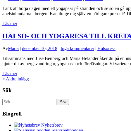
Tänk att börja dagen med ett yogapass på stranden och se solen gå up
apelsinlundarna i bergen. Kan du ge dig själv en härligare present?
Läs mer
HÄLSO- OCH YOGARESA TILL KRETA 
Av
Maria
|
december 10, 2018
|
Inga kommentarer
|
Hälsoresa
Tillsammans med Lise Benberg och Maria Helander åker du på en inspir
njuter du av bergsvandringar, yogapass och föreläsningar. Vi variera
Läs mer
«
Äldre inlägg
Sök
Sök
efter:
Blogroll
Nyhetsbrev
Självsnällpodden