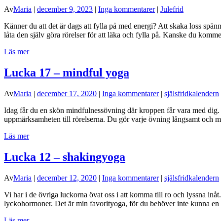
Av
Maria
|
december 9, 2023
|
Inga kommentarer
|
Julefrid
Känner du att det är dags att fylla på med energi? Att skaka loss spän
låta den själv göra rörelser för att läka och fylla på. Kanske du komme
Läs mer
Lucka 17 – mindful yoga
Av
Maria
|
december 17, 2020
|
Inga kommentarer
|
själsfridkalendern
Idag får du en skön mindfulnessövning där kroppen får vara med dig. 
uppmärksamheten till rörelserna. Du gör varje övning långsamt och me
Läs mer
Lucka 12 – shakingyoga
Av
Maria
|
december 12, 2020
|
Inga kommentarer
|
själsfridkalendern
Vi har i de övriga luckorna övat oss i att komma till ro och lyssna inå
lyckohormoner. Det är min favorityoga, för du behöver inte kunna en 
Läs mer