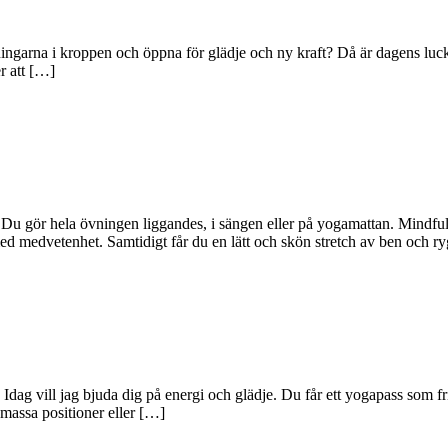
ningarna i kroppen och öppna för glädje och ny kraft? Då är dagens luck
r att […]
Du gör hela övningen liggandes, i sängen eller på yogamattan. Mindful 
d medvetenhet. Samtidigt får du en lätt och skön stretch av ben och r
t. Idag vill jag bjuda dig på energi och glädje. Du får ett yogapass som 
massa positioner eller […]