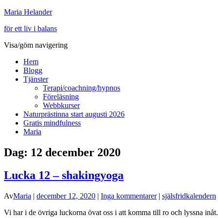
Maria Helander
för ett liv i balans
Visa/göm navigering
Hem
Blogg
Tjänster
Terapi/coachning/hypnos
Föreläsning
Webbkurser
Naturprästinna start augusti 2026
Gratis mindfulness
Maria
Dag:
12 december 2020
Lucka 12 – shakingyoga
Av
Maria
|
december 12, 2020
|
Inga kommentarer
|
själsfridkalendern
Vi har i de övriga luckorna övat oss i att komma till ro och lyssna inå