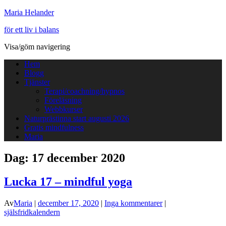
Maria Helander
för ett liv i balans
Visa/göm navigering
Hem
Blogg
Tjänster
Terapi/coachning/hypnos
Föreläsning
Webbkurser
Naturprästinna start augusti 2026
Gratis mindfulness
Maria
Dag:
17 december 2020
Lucka 17 – mindful yoga
Av
Maria
|
december 17, 2020
|
Inga kommentarer
|
själsfridkalendern