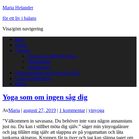
Maria Helander
för ett liv i balans
Visa/göm navigering
Hem
Blogg
Tjänster
Terapi/coachning/hypnos
Föreläsning
Webbkurser
Naturprästinna start augusti 2026
Gratis mindfulness
Maria
Yoga som om ingen såg dig
Av
Maria
|
augusti 27, 2019
|
1 kommentar
|
yinyoga
”Välkommen in savasana. Du behöver inte vara någon annanstans
just nu. Du kan i stillhet möta dig själv.” säger min yinyogalärare
och jag tillåter mig själv att slappna av på yogamattan och låta
tankarna skingras. Kroppen får ta över och jag kan släppa taget om