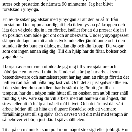
stress och prestation de närmsta 90 minuterna. Jag har blivit
förälskad i yinyoga.
En av de saker jag älskar med yinyogan är att den är så fri från
prestation. Den uppmanar dig att hela tiden lyssna på kroppen och
låta den vägleda dig in i en rörelse, istället för att du pressar dig in i
en position som både gör ont och är obekväm. Under yinyogapasset
släpper du taget om att andras tyckande eller jämförande och i den
stunden är det bara en dialog mellan dig och din kropp. Du yogar
som om ingen annan såg dig. Till din hjälp har du filtar, bolster och
yogablock.
I början av sommaren utbildade jag mig till yinyogalärare och
påbörjade en ny resa i mitt liv. Under alla år jag har arbetat som
beteendevetare och samtalsterapeut har jag utan att riktigt förstått det
haft en röd tråd att hålla mig fast vid. Och det är just självsnällheten.
I den stunden du som klient har bestämt dig för att går till en
terapeut, har du i någon mån hittat till en önskan om att bli mer snäll
mot dig själv. Vare sig du vill arbeta med att hantera din ångest, din
stress eller att få hjälp att nå ett mål i livet. Och det är just där vårt
arbete börjar, till att hitta en djupare förståelse och ett varmare
förhållningssätt till sig själv. Och oavsett vad ditt mål med terapin är
så behöver vi börja just där. I självsnällheten.
Titta på en människa som pratar om något stressigt eller jobbigt. Hur