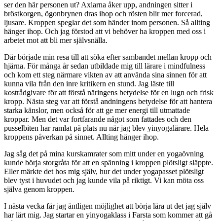
ser den här personen ut? Axlarna åker upp, andningen sitter i
bröstkorgen, ögonbrynen dras ihop och rösten blir mer forcerad,
ljusare. Kroppen speglar det som händer inom personen. Så allting
hänger ihop. Och jag förstod att vi behöver ha kroppen med oss i
arbetet mot att bli mer självsnälla.
Där började min resa till att söka efter sambandet mellan kropp och
hjärna. För många år sedan utbildade mig till lärare i mindfulness
och kom ett steg närmare vikten av att använda sina sinnen för att
kunna vila från den inre kritikern en stund. Jag läste till
kostrådgivare för att förstå näringens betydelse för en lugn och frisk
kropp. Nästa steg var att förstå andningens betydelse för att hantera
starka känslor, men också för att ge mer energi till utmattade
kroppar. Men det var fortfarande något som fattades och den
pusselbiten har ramlat på plats nu när jag blev yinyogalärare. Hela
kroppens påverkan på sinnet. Allting hänger ihop.
Jag såg det på mina kurskamrater som mitt under en yogaövning
kunde börja storgråta för att en spänning i kroppen plötsligt släppte.
Eller märkte det hos mig själv, hur det under yogapasset plötsligt
blev tyst i huvudet och jag kunde vila på riktigt. Vi kan möta oss
själva genom kroppen.
I nästa vecka får jag äntligen möjlighet att börja lära ut det jag själv
har lärt mig. Jag startar en yinyogaklass i Farsta som kommer att gå