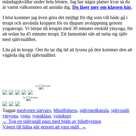
måndagskvällar under hela hösten. Jag har några platser kvar så du
är varmt välkommen att anmäla dig.
Du läser mer om klassen här.
I höst kommer jag även göra det möjligt för dig som vill både gå i
terapi och använda kroppen för en djupare avslappning genom
yogaterapi. Vi börjar då terapin med 30 minuter enskild yinyoga, för
att sedan ha 45 minuter terapi. Ett fantastiskt sätt att möta sig själv
med självsnällhet.
Lita på in kropp. Om du tar dig tid att lyssna på den kommer den att
vägleda dig till självsnällhet.
by
by
Taggat
medveten närvaro
,
Mindfulness
,
självmedkänsla
,
självsnäll
,
yinyoga
,
yoga
,
yogaklass
,
yogakurs
Inläggsnavigering
←
Tog en självsnäll paus med hjälp av biluthyrning
Vägen till hälsa går genom att vara snäll
→