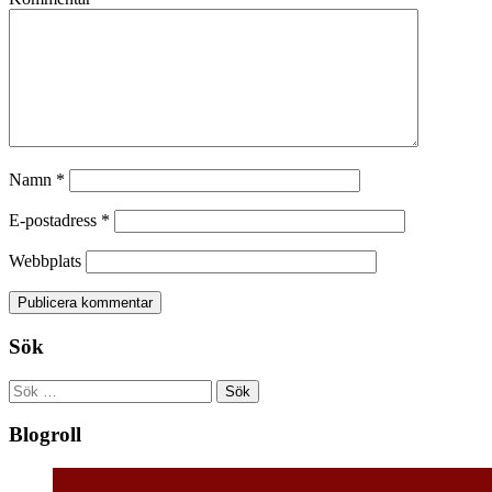
Namn
*
E-postadress
*
Webbplats
Sök
Sök
efter:
Blogroll