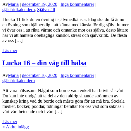
Av
Maria
|
december 19, 2020
|
Inga kommentarer
|
själsfridkalendern
,
Självsnäll
I lucka 11 fick du en övning i självmedkänsla. Idag ska du få ännu
en övning som hjälper dig i att känna medkänsla för dig själv. Ju mer
vi övar oss i att rikta värme och omtanke mot oss själva, desto lättare
har vi att hantera obehagliga känslor, stress och självkritik. De flesta
av oss […]
Läs mer
Lucka 16 – din väg till hälsa
Av
Maria
|
december 16, 2020
|
Inga kommentarer
|
själsfridkalendern
Att vara hälsosam. Något som borde vara enkelt har blivit så svårt.
Du kan inte undgå att ta del av den aldrig sinande strömmen av
kunskap kring vad du borde och måste göra för att må bra. Sociala
medier, böcker, poddar, tidningar berättar för oss vad som saknas i
vårt vårt beteende och i vårt […]
Läs mer
«
Äldre inlägg