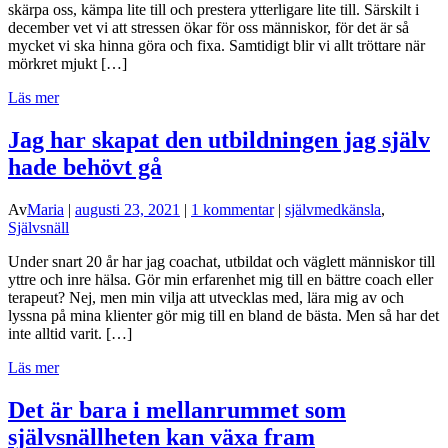
skärpa oss, kämpa lite till och prestera ytterligare lite till. Särskilt i
december vet vi att stressen ökar för oss människor, för det är så
mycket vi ska hinna göra och fixa. Samtidigt blir vi allt tröttare när
mörkret mjukt […]
Läs mer
Jag har skapat den utbildningen jag själv
hade behövt gå
Av
Maria
|
augusti 23, 2021
|
1 kommentar
|
självmedkänsla
,
Självsnäll
Under snart 20 år har jag coachat, utbildat och väglett människor till
yttre och inre hälsa. Gör min erfarenhet mig till en bättre coach eller
terapeut? Nej, men min vilja att utvecklas med, lära mig av och
lyssna på mina klienter gör mig till en bland de bästa. Men så har det
inte alltid varit. […]
Läs mer
Det är bara i mellanrummet som
självsnällheten kan växa fram