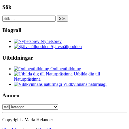
Sök
Sök
efter:
Blogroll
Nyhetsbrev
Självsnällpodden
Utbildningar
Onlineutbildning
Utbilda dig till
Naturprästinna
Vildkvinnans naturmagi
Ämnen
Ämnen
Copyright - Maria Helander