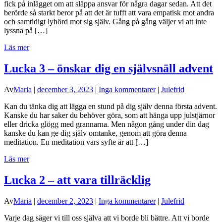
fick på inlägget om att släppa ansvar för några dagar sedan. Att det
berörde så starkt beror på att det är tufft att vara empatisk mot andra
och samtidigt lyhörd mot sig själv. Gång på gång väljer vi att inte
lyssna på […]
Läs mer
Lucka 3 – önskar dig en självsnäll advent
Av
Maria
|
december 3, 2023
|
Inga kommentarer
|
Julefrid
Kan du tänka dig att lägga en stund på dig själv denna första advent.
Kanske du har saker du behöver göra, som att hänga upp julstjärnor
eller dricka glögg med grannarna. Men någon gång under din dag
kanske du kan ge dig själv omtanke, genom att göra denna
meditation. En meditation vars syfte är att […]
Läs mer
Lucka 2 – att vara tillräcklig
Av
Maria
|
december 2, 2023
|
Inga kommentarer
|
Julefrid
Varje dag säger vi till oss själva att vi borde bli bättre. Att vi borde