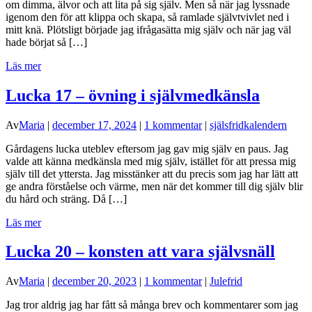
om dimma, älvor och att lita på sig själv. Men så när jag lyssnade
igenom den för att klippa och skapa, så ramlade självtvivlet ned i
mitt knä. Plötsligt började jag ifrågasätta mig själv och när jag väl
hade börjat så […]
Läs mer
Lucka 17 – övning i självmedkänsla
Av
Maria
|
december 17, 2024
|
1 kommentar
|
själsfridkalendern
Gårdagens lucka uteblev eftersom jag gav mig själv en paus. Jag
valde att känna medkänsla med mig själv, istället för att pressa mig
själv till det yttersta. Jag misstänker att du precis som jag har lätt att
ge andra förståelse och värme, men när det kommer till dig själv blir
du hård och sträng. Då […]
Läs mer
Lucka 20 – konsten att vara självsnäll
Av
Maria
|
december 20, 2023
|
1 kommentar
|
Julefrid
Jag tror aldrig jag har fått så många brev och kommentarer som jag