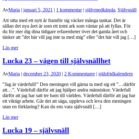
Av
Maria
|
januari 5, 2021
|
1 kommentar
|
självmedkänsla
,
Självsnäll
Att sitta med ett nytt år framför sig väcker många tankar. Det är
sällan det nya året är som ett tomt ark som väntar på att fyllas. För
du för mer dig dina tidigare erfarenheter över det gamla året och
tänker att ”det här vill jag inte ta med mig” eller ”det här vill jag […]
Läs mer
Lucka 23 – vägen till självsnällhet
Av
Maria
|
december 23, 2020
|
2 Kommentarer
|
själsfridkalendern
”Jag är värdefull!” Den meningen vill gärna ta med sig ett ”…därför
att…”. Värdefull därför att jag hjälper andra människor. Värdefull
därför att jag har satt tre barn till världen. Värdefull därför att jag har
ett viktigt arbete. Går det att säga, uppleva och leva den meningen
utan en förklaring? Kan du ens vara självsnäll […]
Läs mer
Lucka 19 – självsnäll