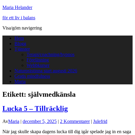
Maria Helander
för ett liv i balans
Visa/göm navigering
Hem
Blogg
Tjänster
Terapi/coachning/hypnos
Föreläsning
Webbkurser
Naturprästinna start augusti 2026
Gratis mindfulness
Maria
Etikett:
självmedkänsla
Lucka 5 – Tillräcklig
Av
Maria
|
december 5, 2025
|
2 Kommentarer
|
Julefrid
När jag skulle skapa dagens lucka till dig igår spelade jag in en saga