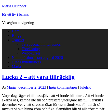
Maria Helander
för ett liv i balans
Visa/göm navigering
Hem
Blogg
Tjänster
Terapi/coachning/hypnos
Föreläsning
Webbkurser
Naturprästinna start augusti 2026
Gratis mindfulness
Maria
Lucka 2 – att vara tillräcklig
Av
Maria
|
december 2, 2023
|
Inga kommentarer
|
Julefrid
Varje dag säger vi till oss själva att vi borde bli bättre. Att vi borde
skärpa oss, kämpa lite till och prestera ytterligare lite till. Särskilt i
december vet vi att stressen ökar för oss människor, för det är så
mycket vi ska hinna göra och fixa. Samtidigt blir vi allt tröttare när