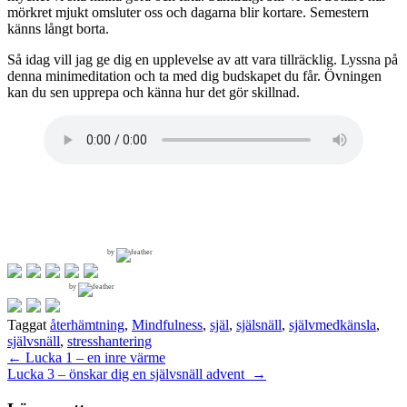
mörkret mjukt omsluter oss och dagarna blir kortare. Semestern
känns långt borta.
Så idag vill jag ge dig en upplevelse av att vara tillräcklig. Lyssna på
denna minimeditation och ta med dig budskapet du får. Övningen
kan du sen upprepa och känna hur det gör skillnad.
by
by
Taggat
återhämtning
,
Mindfulness
,
själ
,
själsnäll
,
självmedkänsla
,
självsnäll
,
stresshantering
Inläggsnavigering
←
Lucka 1 – en inre värme
Lucka 3 – önskar dig en självsnäll advent
→