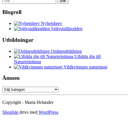
efter:
Blogroll
Nyhetsbrev
Självsnällpodden
Utbildningar
Onlineutbildning
Utbilda dig till
Naturprästinna
Vildkvinnans naturmagi
Ämnen
Ämnen
Copyright - Maria Helander
ShopIsle
drivs med
WordPress