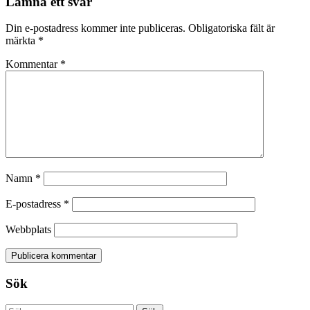
Lämna ett svar
Din e-postadress kommer inte publiceras.
Obligatoriska fält är
märkta
*
Kommentar
*
Namn
*
E-postadress
*
Webbplats
Sök
Sök