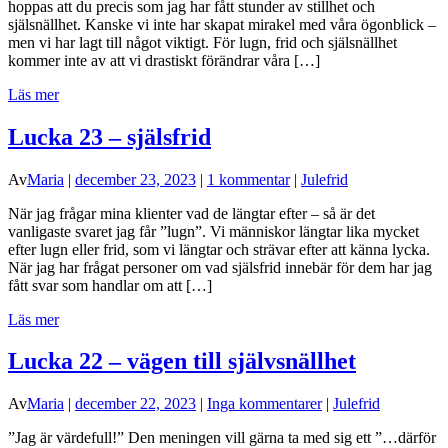
hoppas att du precis som jag har fått stunder av stillhet och
själsnällhet. Kanske vi inte har skapat mirakel med våra ögonblick –
men vi har lagt till något viktigt. För lugn, frid och själsnällhet
kommer inte av att vi drastiskt förändrar våra […]
Läs mer
Lucka 23 – själsfrid
Av
Maria
|
december 23, 2023
|
1 kommentar
|
Julefrid
När jag frågar mina klienter vad de längtar efter – så är det
vanligaste svaret jag får ”lugn”. Vi människor längtar lika mycket
efter lugn eller frid, som vi längtar och strävar efter att känna lycka.
När jag har frågat personer om vad själsfrid innebär för dem har jag
fått svar som handlar om att […]
Läs mer
Lucka 22 – vägen till självsnällhet
Av
Maria
|
december 22, 2023
|
Inga kommentarer
|
Julefrid
”Jag är värdefull!” Den meningen vill gärna ta med sig ett ”…därför