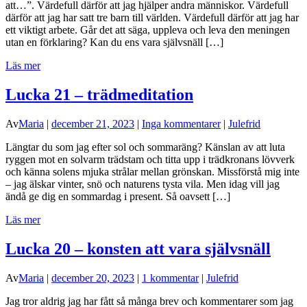
att…”. Värdefull därför att jag hjälper andra människor. Värdefull
därför att jag har satt tre barn till världen. Värdefull därför att jag har
ett viktigt arbete. Går det att säga, uppleva och leva den meningen
utan en förklaring? Kan du ens vara självsnäll […]
Läs mer
Lucka 21 – trädmeditation
Av
Maria
|
december 21, 2023
|
Inga kommentarer
|
Julefrid
Längtar du som jag efter sol och sommaräng? Känslan av att luta
ryggen mot en solvarm trädstam och titta upp i trädkronans lövverk
och känna solens mjuka strålar mellan grönskan. Missförstå mig inte
– jag älskar vinter, snö och naturens tysta vila. Men idag vill jag
ändå ge dig en sommardag i present. Så oavsett […]
Läs mer
Lucka 20 – konsten att vara självsnäll
Av
Maria
|
december 20, 2023
|
1 kommentar
|
Julefrid
Jag tror aldrig jag har fått så många brev och kommentarer som jag