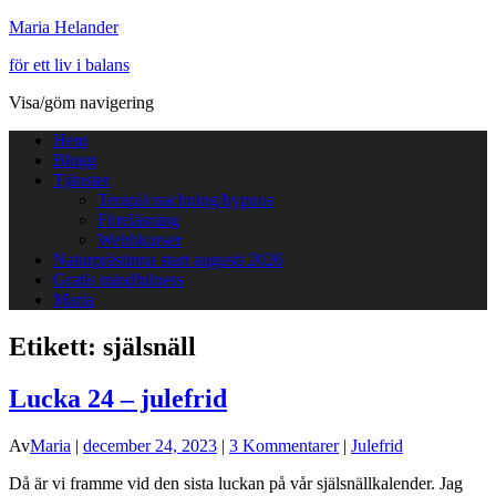
Maria Helander
för ett liv i balans
Visa/göm navigering
Hem
Blogg
Tjänster
Terapi/coachning/hypnos
Föreläsning
Webbkurser
Naturprästinna start augusti 2026
Gratis mindfulness
Maria
Etikett:
själsnäll
Lucka 24 – julefrid
Av
Maria
|
december 24, 2023
|
3 Kommentarer
|
Julefrid
Då är vi framme vid den sista luckan på vår själsnällkalender. Jag