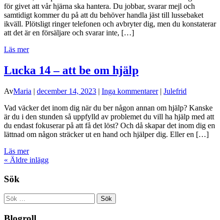
för givet att vår hjärna ska hantera. Du jobbar, svarar mejl och
samtidigt kommer du på att du behöver handla jäst till lussebaket
ikväll. Plötsligt ringer telefonen och avbryter dig, men du konstaterar
att det är en försäljare och svarar inte, […]
Läs mer
Lucka 14 – att be om hjälp
Av
Maria
|
december 14, 2023
|
Inga kommentarer
|
Julefrid
Vad väcker det inom dig när du ber någon annan om hjälp? Kanske
är du i den stunden så uppfylld av problemet du vill ha hjälp med att
du endast fokuserar på att få det löst? Och då skapar det inom dig en
lättnad om någon sträcker ut en hand och hjälper dig. Eller en […]
Läs mer
«
Äldre inlägg
Sök
Sök
efter:
Blogroll