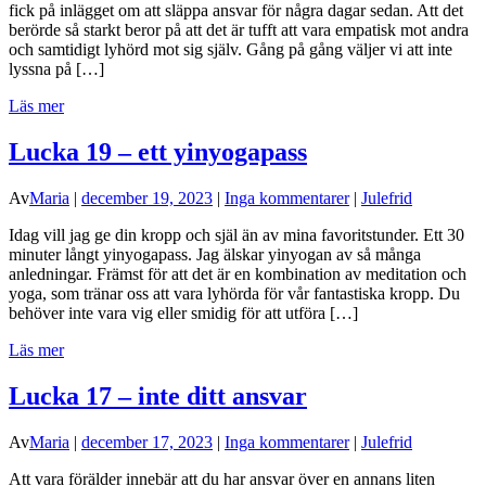
fick på inlägget om att släppa ansvar för några dagar sedan. Att det
berörde så starkt beror på att det är tufft att vara empatisk mot andra
och samtidigt lyhörd mot sig själv. Gång på gång väljer vi att inte
lyssna på […]
Läs mer
Lucka 19 – ett yinyogapass
Av
Maria
|
december 19, 2023
|
Inga kommentarer
|
Julefrid
Idag vill jag ge din kropp och själ än av mina favoritstunder. Ett 30
minuter långt yinyogapass. Jag älskar yinyogan av så många
anledningar. Främst för att det är en kombination av meditation och
yoga, som tränar oss att vara lyhörda för vår fantastiska kropp. Du
behöver inte vara vig eller smidig för att utföra […]
Läs mer
Lucka 17 – inte ditt ansvar
Av
Maria
|
december 17, 2023
|
Inga kommentarer
|
Julefrid
Att vara förälder innebär att du har ansvar över en annans liten