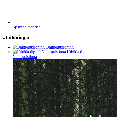
Självsnällpodden
Utbildningar
Onlineutbildning
Utbilda dig till
Naturprästinna