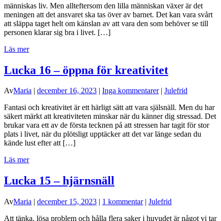
människas liv. Men allteftersom den lilla människan växer är det
meningen att det ansvaret ska tas över av barnet. Det kan vara svårt
att släppa taget helt om känslan av att vara den som behöver se till
personen klarar sig bra i livet. […]
Läs mer
Lucka 16 – öppna för kreativitet
Av
Maria
|
december 16, 2023
|
Inga kommentarer
|
Julefrid
Fantasi och kreativitet är ett härligt sätt att vara själsnäll. Men du har
säkert märkt att kreativiteten minskar när du känner dig stressad. Det
brukar vara ett av de första tecknen på att stressen har tagit för stor
plats i livet, när du plötsligt upptäcker att det var länge sedan du
kände lust efter att […]
Läs mer
Lucka 15 – hjärnsnäll
Av
Maria
|
december 15, 2023
|
1 kommentar
|
Julefrid
Att tänka, lösa problem och hålla flera saker i huvudet är något vi tar