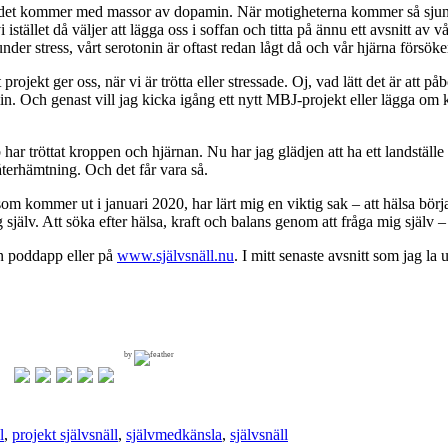
 för det kommer med massor av dopamin. När motigheterna kommer så sjun
istället då väljer att lägga oss i soffan och titta på ännu ett avsnitt av 
 under stress, vårt serotonin är oftast redan lågt då och vår hjärna försök
rojekt ger oss, när vi är trötta eller stressade. Oj, vad lätt det är att p
 Och genast vill jag kicka igång ett nytt MBJ-projekt eller lägga om ko
ar tröttat kroppen och hjärnan. Nu har jag glädjen att ha ett landställe
återhämtning. Och det får vara så.
som kommer ut i januari 2020, har lärt mig en viktig sak – att hälsa bö
själv. Att söka efter hälsa, kraft och balans genom att fråga mig själv 
in poddapp eller på
www.självsnäll.nu
. I mitt senaste avsnitt som jag la
by
l
,
projekt självsnäll
,
självmedkänsla
,
självsnäll