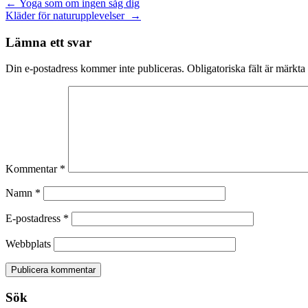
Inläggsnavigering
←
Yoga som om ingen såg dig
Kläder för naturupplevelser
→
Lämna ett svar
Din e-postadress kommer inte publiceras.
Obligatoriska fält är märkta
Kommentar
*
Namn
*
E-postadress
*
Webbplats
Sök