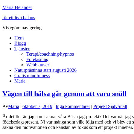
Maria Helander
för ett liv i balans
Visa/göm navigering
Hem
Blogg
Tjänster
Terapi/coachning/hypnos
Föreläsning
Webbkurser
Naturprästinna start augusti 2026
Gratis mindfulness
Maria
Vägen till hälsa går genom att vara snäll
Av
Maria
|
oktober 7, 2019
|
Inga kommentarer
|
Projekt SjälvSnäll
Är det fler än jag som saknar våra Bästa jag-projekt? Det var när jag s
födelsedagspresent. Ni var många som ville följa med och vi blev ett
sakna den motivationen och känslan av fokus som ett projekt innebär.