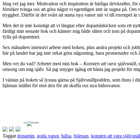
Idag vet jag mer. Motivation och inspiration är härliga drivkrafter,
försöker tvinga oss att göra något vi egentligen inte är sugna på. Om vi 
trygghet. Därför är det svårt att starta nya vanor när vi till exempel är
Men det är inte konstigt att vi längtar efter dopaminkicken som ett nytt p
färdigt min senaste bok och känner mig både sliten och tom på dopamin.
fylla på dopaminet.
Sex månaders intensivt arbete med boken, plus andra projekt och jobb h
här på landet har jag inte orkat göra någonting, bara promenader och 
Men vet du vad? Arbetet med min bok –
Konsten att vara självsnäll
, 
omsorg om mig själv. Så jag smyger igång ett bästa jag projekt för mig 
I väntan på boken så lyssna gärna på Självsnällpodden, som finns i d
hjärnan istället för mot den för att skaffa oss nya hälsovanor.
by
Taggat
dopamin
,
goda vanor
,
hälsa
,
hjärnan
,
konsten att vara självsnäl