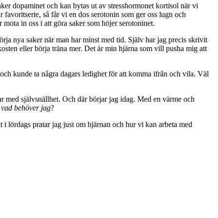
ker dopaminet och kan bytas ut av stresshormonet kortisol när vi
vår favoritserie, så får vi en dos serotonin som ger oss lugn och
er mota in oss i att göra saker som höjer serotoninet.
åbörja nya saker när man har minst med tid. Själv har jag precis skrivit
sten eller börja träna mer. Det är min hjärna som vill pusha mig att
 och kunde ta några dagars ledighet för att komma ifrån och vila. Väl
rjar med självsnällhet. Och där börjar jag idag. Med en värme och
–
vad behöver jag
?
 ut i lördags pratar jag just om hjärnan och hur vi kan arbeta med