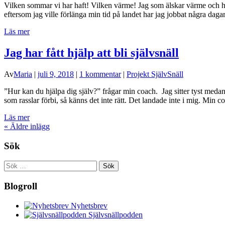
Vilken sommar vi har haft! Vilken värme! Jag som älskar värme och har 
eftersom jag ville förlänga min tid på landet har jag jobbat några dag
Läs mer
Jag har fått hjälp att bli självsnäll
Av
Maria
|
juli 9, 2018
|
1 kommentar
|
Projekt SjälvSnäll
”Hur kan du hjälpa dig själv?” frågar min coach. Jag sitter tyst medan m
som rasslar förbi, så känns det inte rätt. Det landade inte i mig. Min
Läs mer
«
Äldre inlägg
Sök
Sök
efter:
Blogroll
Nyhetsbrev
Självsnällpodden