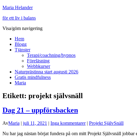
Maria Helander
för ett liv i balans
Visa/göm navigering
Hem
Blogg
Tjänster
Terapi/coachning/hypnos
Föreläsning
Webbkurser
Naturprästinna start augusti 2026
Gratis mindfulness
Maria
Etikett:
projekt självsnäll
Dag 21 – uppförsbacken
Av
Maria
|
juli 11, 2021
|
Inga kommentarer
|
Projekt SjälvSnäll
Nu har jag nästan börjat fundera på om mitt Projekt Självsnäll jobbar e