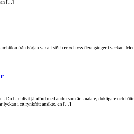
stan […]
mbition från början var att stötta er och oss flera gånger i veckan. Men
ar
er. Du har blivit jämförd med andra som är smalare, duktigare och bättre
lyckan i ett rynkfritt ansikte, en […]