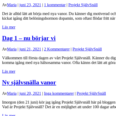
Av
Maria
|
juni 23, 2021
|
1 kommentar
|
Projekt SjälvSnäll
Det är alltid lätt att börja med nya vanor. Du känner dig motiverad och
kickat igång ditt belöningshormon dopamin, som oftast flödar fritt när
Läs mer
Dag 1 – nu börjar vi
Av
Maria
|
juni 21, 2021
|
2 Kommentarer
|
Projekt SjälvSnäll
Välkommen till första dagen av vårt Projekt Självsnäll. Känner du dig 
komma igång med nya hälsosamma vanor. Ofta känns det lätt att göra
Läs mer
Ny självsnälla vanor
Av
Maria
|
juni 20, 2021
|
Inga kommentarer
|
Projekt SjälvSnäll
Imorgon (den 21 juni) kör jag igång Projekt Självsnäll här på bloggen 
Vad är Projekt Självsnäll? Det är en möjlighet att under 100 dagar arb
Läs mer