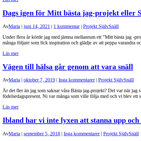
Dags igen för Mitt bästa jag-projekt eller 
Av
Maria
|
juni 14, 2021
|
1 kommentar
|
Projekt SjälvSnäll
Under flera år körde jag med jämna mellanrum ett ”Mitt bästa jag -proj
många följare som fick inspiration och glädje av att peppa varandra oc
Läs mer
Vägen till hälsa går genom att vara snäll
Av
Maria
|
oktober 7, 2019
|
Inga kommentarer
|
Projekt SjälvSnäll
Är det fler än jag som saknar våra Bästa jag-projekt? Det var när jag s
födelsedagspresent. Ni var många som ville följa med och vi blev ett 
Läs mer
Ibland har vi inte lyxen att stanna upp och 
Av
Maria
|
september 5, 2018
|
Inga kommentarer
|
Projekt SjälvSnäll