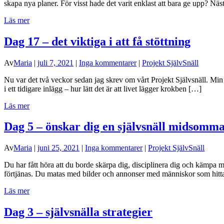
skapa nya planer. För visst hade det varit enklast att bara ge upp? Nä
Läs mer
Dag 17 – det viktiga i att få stöttning
Av
Maria
|
juli 7, 2021
|
Inga kommentarer
|
Projekt SjälvSnäll
Nu var det två veckor sedan jag skrev om vårt Projekt Självsnäll. Min a
i ett tidigare inlägg – hur lätt det är att livet lägger krokben […]
Läs mer
Dag 5 – önskar dig en självsnäll midsomm
Av
Maria
|
juni 25, 2021
|
Inga kommentarer
|
Projekt SjälvSnäll
Du har fått höra att du borde skärpa dig, disciplinera dig och kämpa m
förtjänas. Du matas med bilder och annonser med människor som hittar 
Läs mer
Dag 3 – självsnälla strategier