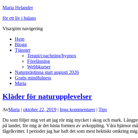
Maria Helander
för ett liv i balans
Visa/göm navigering
Hem
Blogg
Tjänster
Terapi/coachning/hypnos
Föreläsning
Webbkurser
Naturprästinna start augusti 2026
Gratis mindfulness
Maria
Kläder för naturupplevelser
Av
Maria
|
oktober 22, 2019
|
Inga kommentarer
|
Tips
Du som följer mig vet att jag rör mig mycket i skog och mark. Långp
på landet, för mig är det bästa formen av avkoppling. Våra hjärnor mår 
fågelkvitter. I perioder jag har haft det som mest hektiskt omkring mig