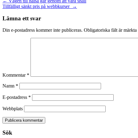
Inläggsnavigering
←
Vägen till hälsa går genom att vara snäll
Tillfälligt sänkt pris på webbkurser
→
Lämna ett svar
Din e-postadress kommer inte publiceras.
Obligatoriska fält är märkta
Kommentar
*
Namn
*
E-postadress
*
Webbplats
Sök