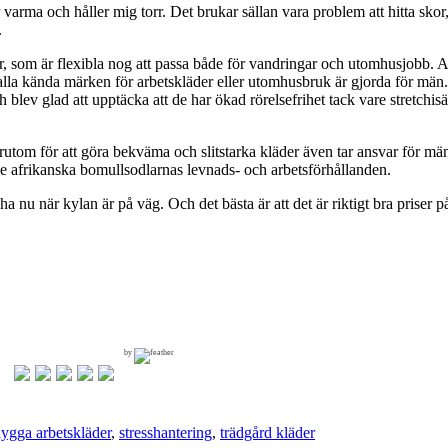
varma och håller mig torr. Det brukar sällan vara problem att hitta skor,
.
yxor, som är flexibla nog att passa både för vandringar och utomhusjobb. A
 alla kända märken för arbetskläder eller utomhusbruk är gjorda för män. 
blev glad att upptäcka att de har ökad rörelsefrihet tack vare stretchisät
örutom för att göra bekväma och slitstarka kläder även tar ansvar för m
a de afrikanska bomullsodlarnas levnads- och arbetsförhållanden.
a nu när kylan är på väg. Och det bästa är att det är riktigt bra priser p
by
nygga arbetskläder
,
stresshantering
,
trädgård kläder