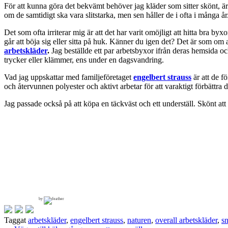
För att kunna göra det bekvämt behöver jag kläder som sitter skönt, är 
om de samtidigt ska vara slitstarka, men sen håller de i ofta i många år
Det som ofta irriterar mig är att det har varit omöjligt att hitta bra b
går att böja sig eller sitta på huk. Känner du igen det? Det är som om
arbetskläder
.
Jag beställde ett par arbetsbyxor ifrån deras hemsida och 
trycker eller klämmer, ens under en dagsvandring.
Vad jag uppskattar med familjeföretaget
engelbert strauss
är att de f
och återvunnen polyester och aktivt arbetar för att varaktigt förbättr
Jag passade också på att köpa en täckväst och ett underställ. Skönt att h
by
Taggat
arbetskläder
,
engelbert strauss
,
naturen
,
overall arbetskläder
,
s