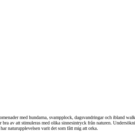
romenader med hundarna, svampplock, dagsvandringar och ibland walk an
bra av att stimuleras med olika sinnesintryck från naturen. Undersökning
 har naturupplevelsen varit det som fått mig att orka.