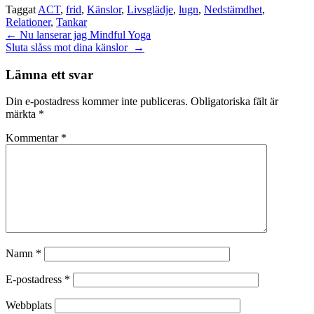
Taggat
ACT
,
frid
,
Känslor
,
Livsglädje
,
lugn
,
Nedstämdhet
,
Relationer
,
Tankar
Inläggsnavigering
←
Nu lanserar jag Mindful Yoga
Sluta slåss mot dina känslor
→
Lämna ett svar
Din e-postadress kommer inte publiceras.
Obligatoriska fält är
märkta
*
Kommentar
*
Namn
*
E-postadress
*
Webbplats