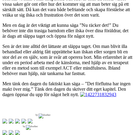
vissa saker gör ont eller hur det kommer sig att man beter sig på ett
särskilt sätt. Då kan det vara både befriande och skapa förståelse att
vräka ur sig ilska och frustration över det som varit.
Men en dag är det viktigt att kunna säga ”Nu räcker det!” Du
behöver inte din trasiga barndom eller ilska över dina föräldrar, det
är dags att släppa taget och öppna för något nytt.
Sen är det inte alltid det lättaste att släppa taget. Om man blivit illa
behandlad eller aldrig fått upprättelse kan ilskan eller sorgen bli en
stor del av en själv, som är svår att operera bort. Min erfarenhet är att
under en period arbeta med de känslorna, med hjälp av en terapeut
eller en metod som till exempel ACT eller mindfulness. Ibland
behöver man hjälp, när tankarna har fastnat.
Men tänk den dagen du faktiskt kan säga – ”Det förflutna har ingen
makt över mig.” Tänk den dagen du skriver ditt eget kapitel. Den
dagen öppnar du upp för något helt nytt.
by
by