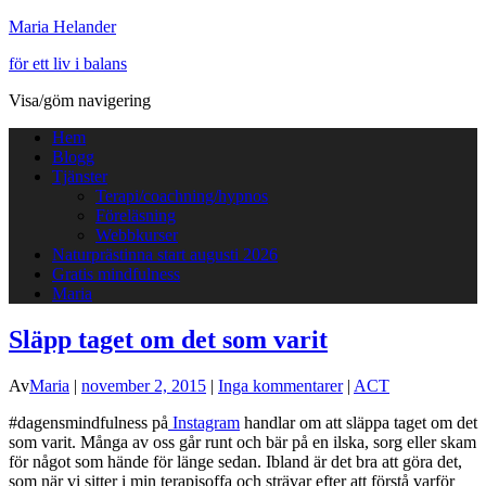
Maria Helander
för ett liv i balans
Visa/göm navigering
Hem
Blogg
Tjänster
Terapi/coachning/hypnos
Föreläsning
Webbkurser
Naturprästinna start augusti 2026
Gratis mindfulness
Maria
Släpp taget om det som varit
Av
Maria
|
november 2, 2015
|
Inga kommentarer
|
ACT
#dagensmindfulness på
Instagram
handlar om att släppa taget om det
som varit. Många av oss går runt och bär på en ilska, sorg eller skam
för något som hände för länge sedan. Ibland är det bra att göra det,
som när vi sitter i min terapisoffa och strävar efter att förstå varför