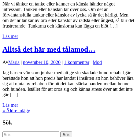
När vi tänker en tanke eller känner en känsla händer något
intressant. Tanken eller känslan tar över oss. Om det är
förväntansfulla tankar eller känslor av lycka så är det härligt. Men
om det är tankar av oro eller känslor av rädsla eller ångest, så blir det
frustrerande. Tankarna och känslorna kan lägga en blöt […]
Läs mer
Alltså det här med tålamod…
Av
Maria
|
november 10, 2020
|
1 kommentar
|
Mod
Jag har en vän som jobbar med att ge sin skadade hund rehab. Igår
berättade hon att hon precis har landat i insikten att hon behöver lära
sig att njuta av rehaben för att det kan stärka banden mellan henne
och hunden. Istället för att oroa sig och känna stress över att det inte
går […]
Läs mer
«
Äldre inlägg
Sök
Sök