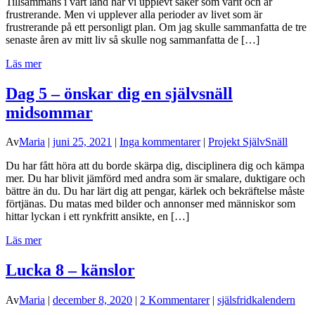
Tillsammans i vårt land har vi upplevt saker som varit och är
frustrerande. Men vi upplever alla perioder av livet som är
frustrerande på ett personligt plan. Om jag skulle sammanfatta de tre
senaste åren av mitt liv så skulle nog sammanfatta de […]
Läs mer
Dag 5 – önskar dig en självsnäll
midsommar
Av
Maria
|
juni 25, 2021
|
Inga kommentarer
|
Projekt SjälvSnäll
Du har fått höra att du borde skärpa dig, disciplinera dig och kämpa
mer. Du har blivit jämförd med andra som är smalare, duktigare och
bättre än du. Du har lärt dig att pengar, kärlek och bekräftelse måste
förtjänas. Du matas med bilder och annonser med människor som
hittar lyckan i ett rynkfritt ansikte, en […]
Läs mer
Lucka 8 – känslor
Av
Maria
|
december 8, 2020
|
2 Kommentarer
|
själsfridkalendern