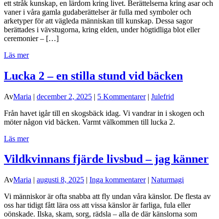
ett stråk kunskap, en lärdom kring livet. Berättelserna kring asar och
vaner i våra gamla gudaberättelser är fulla med symboler och
arketyper för att vägleda människan till kunskap. Dessa sagor
berättades i vävstugorna, kring elden, under högtidliga blot eller
ceremonier – […]
Läs mer
Lucka 2 – en stilla stund vid bäcken
Av
Maria
|
december 2, 2025
|
5 Kommentarer
|
Julefrid
Från havet igår till en skogsbäck idag. Vi vandrar in i skogen och
möter någon vid bäcken. Varmt välkommen till lucka 2.
Läs mer
Vildkvinnans fjärde livsbud – jag känner
Av
Maria
|
augusti 8, 2025
|
Inga kommentarer
|
Naturmagi
Vi människor är ofta snabba att fly undan våra känslor. De flesta av
oss har tidigt fått lära oss att vissa känslor är farliga, fula eller
oönskade. Ilska, skam, sorg, rädsla – alla de där känslorna som