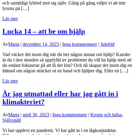
och samtidigt lyhörd mot sig själv. Gång på gång väljer vi att inte
lyssna på […]
Läs mer
Lucka 14 – att be om hjälp
Av
Maria
|
december 14, 2023
|
Inga kommentarer
|
Julefrid
Vad väcker det inom dig när du ber någon annan om hjälp? Kanske
är du i den stunden så uppfylld av problemet du vill ha hjälp med att
du endast fokuserar på att få det löst? Och då skapar det inom dig en
lättnad om någon sträcker ut en hand och hjälper dig. Eller en […]
Läs mer
Är jag utmattad eller har jag gått in i
klimakteriet?
Av
Maria
|
april 30, 2023
|
Inga kommentarer
|
Kropp och hälsa
,
Självsnäll
Vi har upplevt en pandemi. Vi har gått in i en lågkonjunktur.