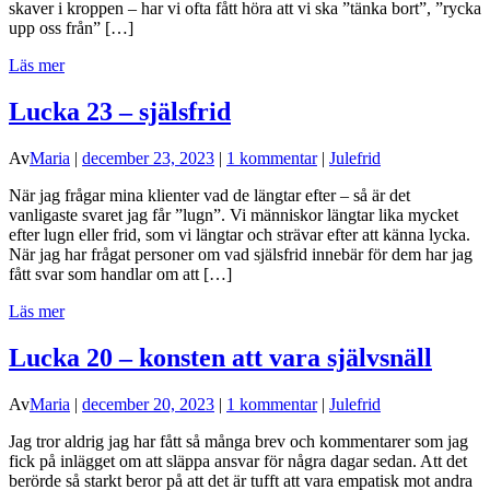
skaver i kroppen – har vi ofta fått höra att vi ska ”tänka bort”, ”rycka
upp oss från” […]
Läs mer
Lucka 23 – själsfrid
Av
Maria
|
december 23, 2023
|
1 kommentar
|
Julefrid
När jag frågar mina klienter vad de längtar efter – så är det
vanligaste svaret jag får ”lugn”. Vi människor längtar lika mycket
efter lugn eller frid, som vi längtar och strävar efter att känna lycka.
När jag har frågat personer om vad själsfrid innebär för dem har jag
fått svar som handlar om att […]
Läs mer
Lucka 20 – konsten att vara självsnäll
Av
Maria
|
december 20, 2023
|
1 kommentar
|
Julefrid
Jag tror aldrig jag har fått så många brev och kommentarer som jag
fick på inlägget om att släppa ansvar för några dagar sedan. Att det
berörde så starkt beror på att det är tufft att vara empatisk mot andra