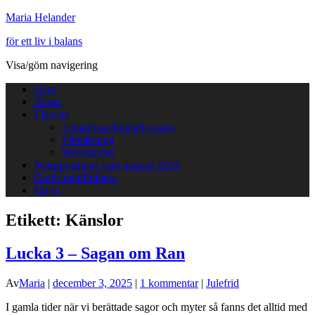
Maria Helander
för ett liv i balans
Visa/göm navigering
Hem
Blogg
Tjänster
Terapi/coachning/hypnos
Föreläsning
Webbkurser
Naturprästinna start augusti 2026
Gratis mindfulness
Maria
Etikett:
Känslor
Lucka 3 – Sagan om Ran
Av
Maria
|
december 3, 2025
|
1 kommentar
|
Julefrid
I gamla tider när vi berättade sagor och myter så fanns det alltid med