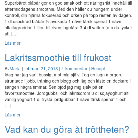
Superbäret blåbär ger en god smak och ett näringsrikt innehåll till
eftermiddagens smoothie. Med den håller du hungern under
kontroll, din hjärna fokuserad och orken på topp resten av dagen.
1 dl osockrad blåbär ½ avokado 1 näve färsk spenat 1 näve
alfalfagroddar 1 liten bit riven ingefära 3-4 dl vatten (om du tycker
att […]
Läs mer
Lakritssmoothie till frukost
Av
Maria
|
februari 21, 2013
|
1 kommentar
|
Recept
Idag har jag varit bussigt mot mig själv. Tog en lugn morgon,
struntade i jobb, träning och blogg och låg och läste en deckare i
sängen några timmar. Sen bjöd jag mig själv på en
favoritsmoothie. Jordgubbs- och lakritsdröm 3 dl sojayoghurt alt
vanlig yoghurt 1 dl frysta jordgubbar 1 näve färsk spenat 1 och
[…]
Läs mer
Vad kan du göra åt tröttheten?