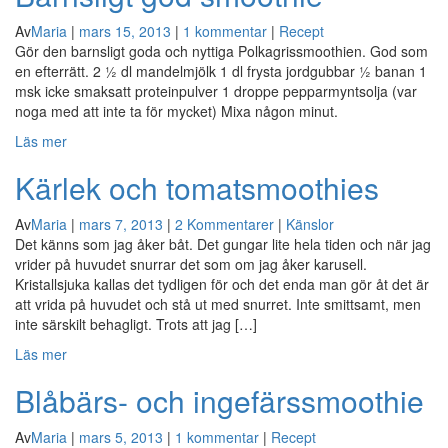
Av
Maria
|
mars 15, 2013
|
1 kommentar
|
Recept
Gör den barnsligt goda och nyttiga Polkagrissmoothien. God som
en efterrätt. 2 ½ dl mandelmjölk 1 dl frysta jordgubbar ½ banan 1
msk icke smaksatt proteinpulver 1 droppe pepparmyntsolja (var
noga med att inte ta för mycket) Mixa någon minut.
Läs mer
Kärlek och tomatsmoothies
Av
Maria
|
mars 7, 2013
|
2 Kommentarer
|
Känslor
Det känns som jag åker båt. Det gungar lite hela tiden och när jag
vrider på huvudet snurrar det som om jag åker karusell.
Kristallsjuka kallas det tydligen för och det enda man gör åt det är
att vrida på huvudet och stå ut med snurret. Inte smittsamt, men
inte särskilt behagligt. Trots att jag […]
Läs mer
Blåbärs- och ingefärssmoothie
Av
Maria
|
mars 5, 2013
|
1 kommentar
|
Recept