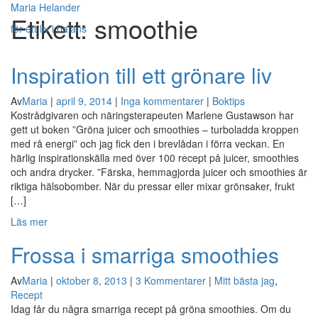
Maria Helander
Etikett:
smoothie
för ett liv i balans
Visa/göm
Inspiration till ett grönare liv
navigerin
Av
Maria
|
april 9, 2014
|
Inga kommentarer
|
Boktips
Kostrådgivaren och näringsterapeuten Marlene Gustawson har
gett ut boken ”Gröna juicer och smoothies – turboladda kroppen
med rå energi” och jag fick den i brevlådan i förra veckan. En
härlig inspirationskälla med över 100 recept på juicer, smoothies
och andra drycker. ”Färska, hemmagjorda juicer och smoothies är
riktiga hälsobomber. När du pressar eller mixar grönsaker, frukt
[…]
Läs mer
Frossa i smarriga smoothies
Av
Maria
|
oktober 8, 2013
|
3 Kommentarer
|
Mitt bästa jag
,
Recept
Idag får du några smarriga recept på gröna smoothies. Om du