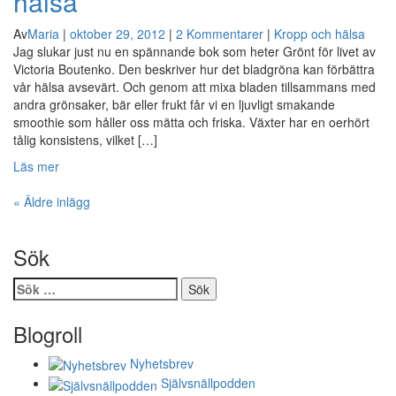
hälsa
Av
Maria
|
oktober 29, 2012
|
2 Kommentarer
|
Kropp och hälsa
Jag slukar just nu en spännande bok som heter Grönt för livet av
Victoria Boutenko. Den beskriver hur det bladgröna kan förbättra
vår hälsa avsevärt. Och genom att mixa bladen tillsammans med
andra grönsaker, bär eller frukt får vi en ljuvligt smakande
smoothie som håller oss mätta och friska. Växter har en oerhört
tålig konsistens, vilket […]
Läs mer
«
Äldre inlägg
Sök
Sök
efter:
Blogroll
Nyhetsbrev
Självsnällpodden