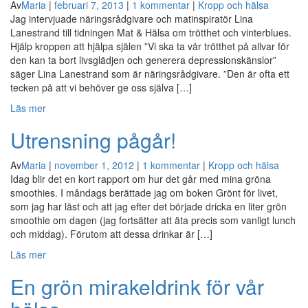
Av
Maria
|
februari 7, 2013
|
1 kommentar
|
Kropp och hälsa
Jag intervjuade näringsrådgivare och matinspiratör Lina
Lanestrand till tidningen Mat & Hälsa om trötthet och vinterblues.
Hjälp kroppen att hjälpa själen ”Vi ska ta vår trötthet på allvar för
den kan ta bort livsglädjen och generera depressionskänslor”
säger Lina Lanestrand som är näringsrådgivare. ”Den är ofta ett
tecken på att vi behöver ge oss själva […]
Läs mer
Utrensning pågår!
Av
Maria
|
november 1, 2012
|
1 kommentar
|
Kropp och hälsa
Idag blir det en kort rapport om hur det går med mina gröna
smoothies. I måndags berättade jag om boken Grönt för livet,
som jag har läst och att jag efter det började dricka en liter grön
smoothie om dagen (jag fortsätter att äta precis som vanligt lunch
och middag). Förutom att dessa drinkar är […]
Läs mer
En grön mirakeldrink för vår