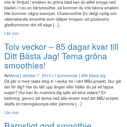
inte är förtjust i smaken av gröna blad kan du alltid smyga ned
bladen i t.ex en bärsmoothie, så kommer du inte känna smaken.
Här kommer några exempel. Chaismoothie En riktigt nyttig och
välsmakande smoothie som hjälper kroppen att producera
gladhormoner det vill säga […]
Läs mer
Tolv veckor – 85 dagar kvar till
Ditt Bästa Jag! Tema gröna
smoothies!
Av
Maria
|
oktober 7, 2013
|
1 kommentar
|
Mitt bästa jag
Då går vi med raska steg in i vecka tre i vårt MBJ-projekt. Hur går
det för dig? Har du fått upp ångan eller håller du på att tappa
sugen? Hur kan du motivera dig själv att köra vidare? En
belöning, genom att skriva ned alla vinster med ditt MBJ-projekt,
skaffa en träningskompis eller påminna […]
Läs mer
Barnsligt god smoothie