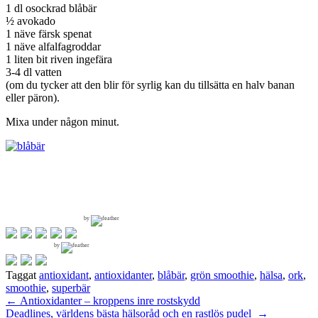
1 dl osockrad blåbär
½ avokado
1 näve färsk spenat
1 näve alfalfagroddar
1 liten bit riven ingefära
3-4 dl vatten
(om du tycker att den blir för syrlig kan du tillsätta en halv banan
eller päron).
Mixa under någon minut.
by
by
Taggat
antioxidant
,
antioxidanter
,
blåbär
,
grön smoothie
,
hälsa
,
ork
,
smoothie
,
superbär
Inläggsnavigering
←
Antioxidanter – kroppens inre rostskydd
Deadlines, världens bästa hälsoråd och en rastlös pudel
→