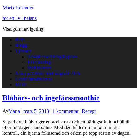
Maria Helander
för ett liv i balans
Visa/göm navigering
Hem
Blogg
Tjänster
Terapi/coachning/hypnos
Föreläsning
Webbkurser
Naturprästinna start augusti 2026
Gratis mindfulness
Maria
Blåbärs- och ingefärssmoothie
Av
Maria
|
mars 5, 2013
|
1 kommentar
|
Recept
Superbäret blåbär ger en god smak och ett näringsrikt innehåll till
eftermiddagens smoothie. Med den håller du hungern under
kontroll, din hjärna fokuserad och orken på topp resten av dagen.