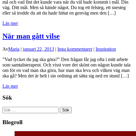
må och vad fint det kunde vara när du väl hade kommit i mål. Din
väg. Ditt mål. Men så hände något. Du tog ett felsteg, ett snesteg
eller så trodde du att du hade hittat en genväg men den […]
Läs mer
När man gått vilse
Av
Maria
|
januari 22, 2013
|
Inga kommentarer
|
Inspiration
”Vad tycker du jag ska göra?” Den frågan får jag ofta i mitt arbete
som samtalsterapeut. Och visst vore det skönt om någon kunde tala
om för en vad man ska göra, hur man ska leva och vilken väg man
ska gå? Men det är helt i sin ordning att sätta sig ned en stund […]
Läs mer
Sök
Sök
efter:
Blogroll