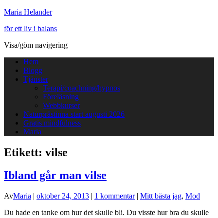
Maria Helander
för ett liv i balans
Visa/göm navigering
Hem
Blogg
Tjänster
Terapi/coachning/hypnos
Föreläsning
Webbkurser
Naturprästinna start augusti 2026
Gratis mindfulness
Maria
Etikett:
vilse
Ibland går man vilse
Av
Maria
|
oktober 24, 2013
|
1 kommentar
|
Mitt bästa jag
,
Mod
Du hade en tanke om hur det skulle bli. Du visste hur bra du skulle