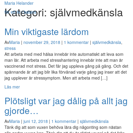
Maria Helander
Kategori:
självmedkänsla
för ett liv i balans
Visa/göm
Min viktigaste lärdom
navigerin
Av
Maria
|
november 29, 2018
|
1 kommentar
|
självmedkänsla
,
stress
Att arbeta med med hälsa innebär inte automatiskt att leva som
man lär. Att arbeta med stresshantering innebär inte att man är
vaccinerad mot stress. Det får jag uppleva gång på gång. Och det
spännande är att jag blir lika förvånad varje gång jag inser att det
jag upplever är stressymptom. Men att arbeta med […]
Läs mer
Plötsligt var jag dålig på allt jag
gjorde…
Av
Maria
|
juni 12, 2018
|
1 kommentar
|
självmedkänsla
Tänk dig att som vuxen behöva lära dig någonting som nästan