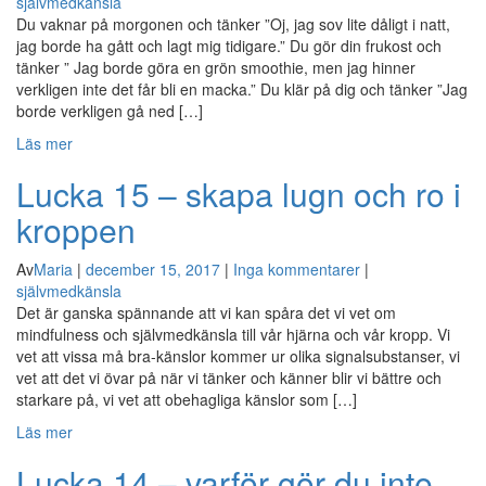
självmedkänsla
Du vaknar på morgonen och tänker ”Oj, jag sov lite dåligt i natt,
jag borde ha gått och lagt mig tidigare.” Du gör din frukost och
tänker ” Jag borde göra en grön smoothie, men jag hinner
verkligen inte det får bli en macka.” Du klär på dig och tänker ”Jag
borde verkligen gå ned […]
Läs mer
Lucka 15 – skapa lugn och ro i
kroppen
Av
Maria
|
december 15, 2017
|
Inga kommentarer
|
självmedkänsla
Det är ganska spännande att vi kan spåra det vi vet om
mindfulness och självmedkänsla till vår hjärna och vår kropp. Vi
vet att vissa må bra-känslor kommer ur olika signalsubstanser, vi
vet att det vi övar på när vi tänker och känner blir vi bättre och
starkare på, vi vet att obehagliga känslor som […]
Läs mer
Lucka 14 – varför gör du inte