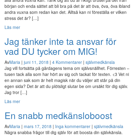
alla andra vuxna kan. Tänk dig att du är riktigt urusel på det från
början och enda sättet att bli bra på det är att öva, öva, öva ibland
andra vuxna som redan kan det. Alltså kan ni föreställa er vilken
stress det är? […]
Läs mer
Jag tänker inte ta ansvar för
vad DU tycker om MIG!
Av
Maria
|
juni 11, 2018
|
4 Kommentarer
|
självmedkänsla
Jag vill fortsätta på gårdagens tema om självsnällhet. Förresten –
tusen tack alla som har hört av sig och tackat för texten. <3 Vet ni
en annan sak som är helt magisk när du väljer att står på din
egen sida? Det är att du plötsligt slutar be om ursäkt för dig själv.
Jag tror […]
Läs mer
En snabb medkänsloboost
Av
Maria
|
mars 17, 2018
|
Inga kommentarer
|
självmedkänsla
Några snabba frågor till dig själv för att boosta din självkänsla.