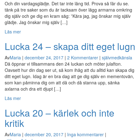
Och din vardagsglädje. Det tar inte lång tid. Prova så får du se.
tänk på tre saker som du är tacksam över lägg armarna omkring
dig själv och ge dig en kram säg: ”Kära jag, jag önskar mig själv
glädje. Jag önskar mig själv […]
Läs mer
Lucka 24 – skapa ditt eget lugn
Av
Maria
|
december 24, 2017
|
2 Kommentarer
|
självmedkänsla
Då öppnar vi tillsammans den 24 luckan och möter julafton.
Oavsett hur din dag ser ut, så kom ihåg att du alltid kan skapa dig
ditt eget lugn. Idag är en bra dag att ge dig själv en mementovän,
som kan påminna dig om att då och då stanna upp, sänka
axlarna och dra ett djupt […]
Läs mer
Lucka 20 – kärlek och inte
kritik
Av
Maria
|
december 20, 2017
|
Inga kommentarer
|