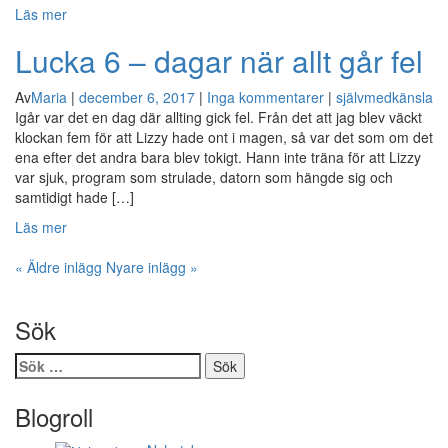
Läs mer
Lucka 6 – dagar när allt går fel
Av
Maria
|
december 6, 2017
|
Inga kommentarer
|
självmedkänsla
Igår var det en dag där allting gick fel. Från det att jag blev väckt
klockan fem för att Lizzy hade ont i magen, så var det som om det
ena efter det andra bara blev tokigt. Hann inte träna för att Lizzy
var sjuk, program som strulade, datorn som hängde sig och
samtidigt hade […]
Läs mer
«
Äldre inlägg
Nyare inlägg
»
Sök
Sök
efter:
Blogroll