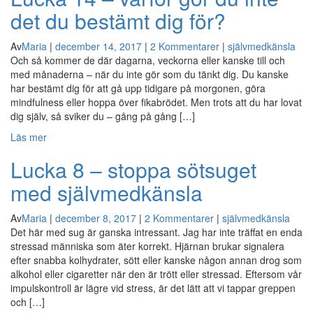
det du bestämt dig för?
Av
Maria
|
december 14, 2017
|
2 Kommentarer
|
självmedkänsla
Och så kommer de där dagarna, veckorna eller kanske till och
med månaderna – när du inte gör som du tänkt dig. Du kanske
har bestämt dig för att gå upp tidigare på morgonen, göra
mindfulness eller hoppa över fikabrödet. Men trots att du har lovat
dig själv, så sviker du – gång på gång […]
Läs mer
Lucka 8 – stoppa sötsuget
med självmedkänsla
Av
Maria
|
december 8, 2017
|
2 Kommentarer
|
självmedkänsla
Det här med sug är ganska intressant. Jag har inte träffat en enda
stressad människa som äter korrekt. Hjärnan brukar signalera
efter snabba kolhydrater, sött eller kanske någon annan drog som
alkohol eller cigaretter när den är trött eller stressad. Eftersom vår
impulskontroll är lägre vid stress, är det lätt att vi tappar greppen
och […]