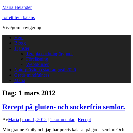
Maria Helander
för ett liv i balans
Visa/göm navigering
Hem
Blogg
Tjänster
Terapi/coachning/hypnos
Föreläsning
Webbkurser
Naturprästinna start augusti 2026
Gratis mindfulness
Maria
Dag:
1 mars 2012
Recept på gluten- och sockerfria semlor.
Av
Maria
|
mars 1, 2012
|
1 kommentar
|
Recept
Min granne Emily och jag har precis kalasat på goda semlor. Och