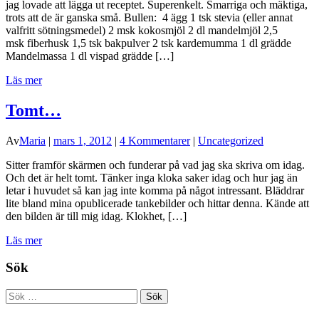
jag lovade att lägga ut receptet. Superenkelt. Smarriga och mäktiga,
trots att de är ganska små. Bullen: 4 ägg 1 tsk stevia (eller annat
valfritt sötningsmedel) 2 msk kokosmjöl 2 dl mandelmjöl 2,5
msk fiberhusk 1,5 tsk bakpulver 2 tsk kardemumma 1 dl grädde
Mandelmassa 1 dl vispad grädde […]
Läs mer
Tomt…
Av
Maria
|
mars 1, 2012
|
4 Kommentarer
|
Uncategorized
Sitter framför skärmen och funderar på vad jag ska skriva om idag.
Och det är helt tomt. Tänker inga kloka saker idag och hur jag än
letar i huvudet så kan jag inte komma på något intressant. Bläddrar
lite bland mina opublicerade tankebilder och hittar denna. Kände att
den bilden är till mig idag. Klokhet, […]
Läs mer
Sök
Sök
efter: