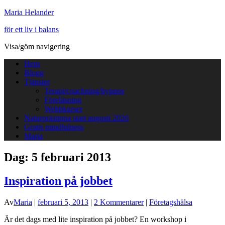
Maria Helander
för ett liv i balans
Visa/göm navigering
Hem
Blogg
Tjänster
Terapi/coachning/hypnos
Föreläsning
Webbkurser
Naturprästinna start augusti 2026
Gratis mindfulness
Maria
Dag:
5 februari 2013
Inspiration på jobbet
Av
Maria
|
februari 5, 2013
|
2 Kommentarer
|
Företagshälsa
Är det dags med lite inspiration på jobbet? En workshop i