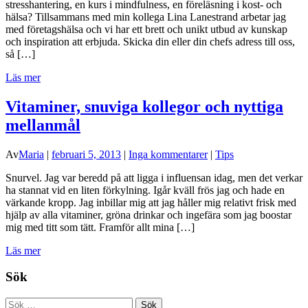
stresshantering, en kurs i mindfulness, en föreläsning i kost- och
hälsa? Tillsammans med min kollega Lina Lanestrand arbetar jag
med företagshälsa och vi har ett brett och unikt utbud av kunskap
och inspiration att erbjuda. Skicka din eller din chefs adress till oss,
så […]
Läs mer
Vitaminer, snuviga kollegor och nyttiga
mellanmål
Av
Maria
|
februari 5, 2013
|
Inga kommentarer
|
Tips
Snurvel. Jag var beredd på att ligga i influensan idag, men det verkar
ha stannat vid en liten förkylning. Igår kväll frös jag och hade en
värkande kropp. Jag inbillar mig att jag håller mig relativt frisk med
hjälp av alla vitaminer, gröna drinkar och ingefära som jag boostar
mig med titt som tätt. Framför allt mina […]
Läs mer
Sök
Sök