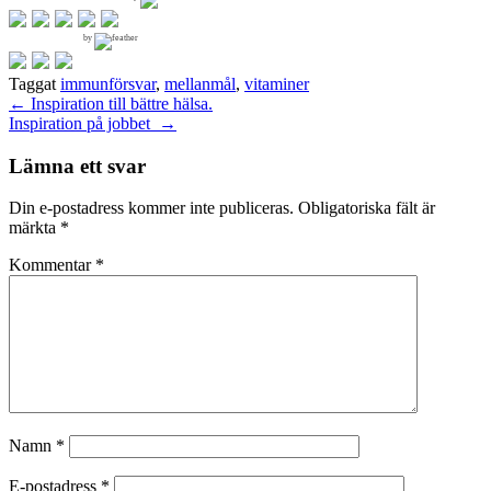
by
Taggat
immunförsvar
,
mellanmål
,
vitaminer
Inläggsnavigering
←
Inspiration till bättre hälsa.
Inspiration på jobbet
→
Lämna ett svar
Din e-postadress kommer inte publiceras.
Obligatoriska fält är
märkta
*
Kommentar
*
Namn
*
E-postadress
*