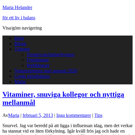
Maria Helander
för ett liv i balans
Visa/göm navigering
Hem
Blogg
Tjänster
Terapi/coachning/hypnos
Föreläsning
Webbkurser
Naturprästinna start augusti 2026
Gratis mindfulness
Maria
Vitaminer, snuviga kollegor och nyttiga
mellanmål
Av
Maria
|
februari 5, 2013
|
Inga kommentarer
|
Tips
Snurvel. Jag var beredd på att ligga i influensan idag, men det verkar
ha stannat vid en liten förkylning. Igår kväll frös jag och hade en