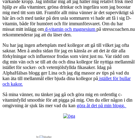
värkande kropp. Jag inbillar mig att jag håller mig relativt frisk med
hjälp av alla vitaminer, gröna drinkar och ingefära som jag boostar
mig med titt som tätt. Framför allt mina vänner är det superviktigt så
här års och med tanke på den usla sommaren vi hade att få i sig D-
vitamin, både för humöret och för immunförsvaret. Om du har
missat mitt inlägg om
d-vitamin och magnesium
på stresscoachen.nu
rekommenderar jag att du läser den.
Nu har jag ingen arbetsplats med kollegor att gå till vilket jag ofta
saknar. Men å andra sidan för jag en känsla av att det är där alla
förkylningar och influensor frodas som värst just nu. Var rädd om
dig min vän och se till att du och dina kollegor får nyttiga mellanmål
istället för socker- och vetemjölsfyllda fikasaker. Idag på
AlphaHälsas blogg ger Lina och jag dig massor av tips på vad du
kan äta till mellanmål eller bjuda dina kollegor på
istället för bullar
och kakor.
Så mina vänner, nu tänker jag gå och göra mig en ordentlig c-
vitaminfylld smoothie för att pigga på mig. Om du eller någon i din
omgivning är sjuk läs mer vad du kan
göra åt det på min blogg.
by