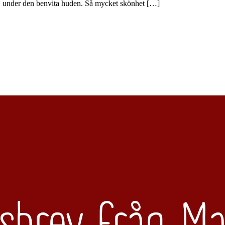
dror under den benvita huden. Så mycket skönhet […]