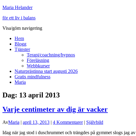
Maria Helander
för ett liv i balans
Visa/göm navigering
Hem
Blogg
Tjänster
Terapi/coachning/hypnos
Föreläsning
Webbkurser
Naturprästinna start augusti 2026
Gratis mindfulness
Maria
Dag:
13 april 2013
Varje centimeter av dig är vacker
Av
Maria
|
april 13, 2013
|
4 Kommentarer
|
Självbild
Idag när jag stod i duschrummet och trängdes på gymmet slogs jag av tv