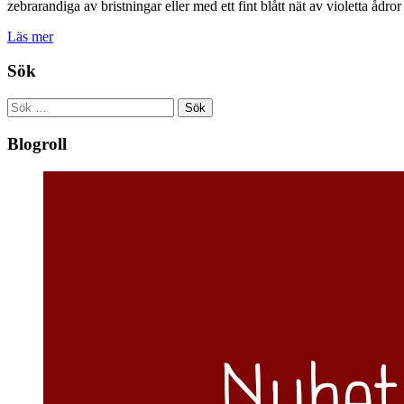
zebrarandiga av bristningar eller med ett fint blått nät av violetta å
Läs mer
Sök
Sök
efter:
Blogroll