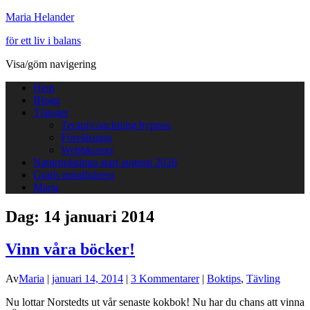
Maria Helander
för ett liv i balans
Visa/göm navigering
Hem
Blogg
Tjänster
Terapi/coachning/hypnos
Föreläsning
Webbkurser
Naturprästinna start augusti 2026
Gratis mindfulness
Maria
Dag:
14 januari 2014
Vinn våra böcker!
Av
Maria
|
januari 14, 2014
|
3 Kommentarer
|
Boktips
,
Tävling
Nu lottar Norstedts ut vår senaste kokbok! Nu har du chans att vinna