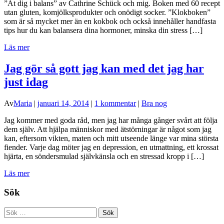
”Ät dig i balans” av Cathrine Schück och mig. Boken med 60 recept
utan gluten, komjölksprodukter och onödigt socker. ”Klokboken”
som är så mycket mer än en kokbok och också innehåller handfasta
tips hur du kan balansera dina hormoner, minska din stress […]
Läs mer
Jag gör så gott jag kan med det jag har
just idag
Av
Maria
|
januari 14, 2014
|
1 kommentar
|
Bra nog
Jag kommer med goda råd, men jag har många gånger svårt att följa
dem själv. Att hjälpa människor med ätstörningar är något som jag
kan, eftersom vikten, maten och mitt utseende länge var mina största
fiender. Varje dag möter jag en depression, en utmattning, ett krossat
hjärta, en söndersmulad självkänsla och en stressad kropp i […]
Läs mer
Sök
Sök
efter: