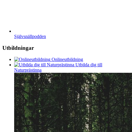
Självsnällpodden
Utbildningar
Onlineutbildning
Utbilda dig till
Naturprästinna