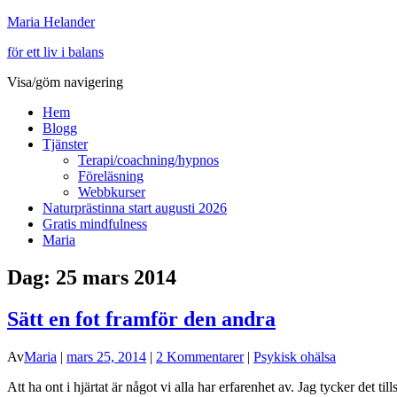
Maria Helander
för ett liv i balans
Visa/göm navigering
Hem
Blogg
Tjänster
Terapi/coachning/hypnos
Föreläsning
Webbkurser
Naturprästinna start augusti 2026
Gratis mindfulness
Maria
Dag:
25 mars 2014
Sätt en fot framför den andra
Av
Maria
|
mars 25, 2014
|
2 Kommentarer
|
Psykisk ohälsa
Att ha ont i hjärtat är något vi alla har erfarenhet av. Jag tycker det ti