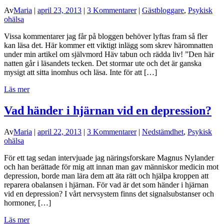
Av
Maria
|
april 23, 2013
|
3 Kommentarer
|
Gästbloggare
,
Psykisk
ohälsa
Vissa kommentarer jag får på bloggen behöver lyftas fram så fler
kan läsa det. Här kommer ett viktigt inlägg som skrev häromnatten
under min artikel om självmord Häv tabun och rädda liv! ”Den här
natten går i läsandets tecken. Det stormar ute och det är ganska
mysigt att sitta inomhus och läsa. Inte för att […]
Läs mer
Vad händer i hjärnan vid en depression?
Av
Maria
|
april 22, 2013
|
3 Kommentarer
|
Nedstämdhet
,
Psykisk
ohälsa
För ett tag sedan intervjuade jag näringsforskare Magnus Nylander
och han berättade för mig att innan man gav människor medicin mot
depression, borde man lära dem att äta rätt och hjälpa kroppen att
reparera obalansen i hjärnan. För vad är det som händer i hjärnan
vid en depression? I vårt nervsystem finns det signalsubstanser och
hormoner, […]
Läs mer