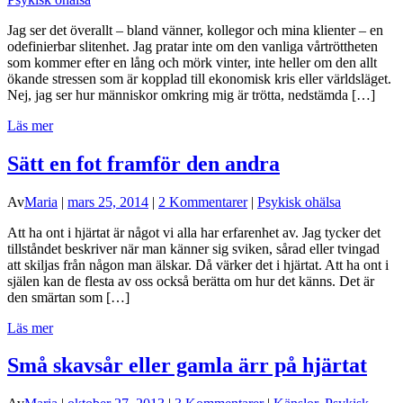
Jag ser det överallt – bland vänner, kollegor och mina klienter – en
odefinierbar slitenhet. Jag pratar inte om den vanliga vårtröttheten
som kommer efter en lång och mörk vinter, inte heller om den allt
ökande stressen som är kopplad till ekonomisk kris eller världsläget.
Nej, jag ser hur människor omkring mig är trötta, nedstämda […]
Läs mer
Sätt en fot framför den andra
Av
Maria
|
mars 25, 2014
|
2 Kommentarer
|
Psykisk ohälsa
Att ha ont i hjärtat är något vi alla har erfarenhet av. Jag tycker det
tillståndet beskriver när man känner sig sviken, sårad eller tvingad
att skiljas från någon man älskar. Då värker det i hjärtat. Att ha ont i
själen kan de flesta av oss också berätta om hur det känns. Det är
den smärtan som […]
Läs mer
Små skavsår eller gamla ärr på hjärtat