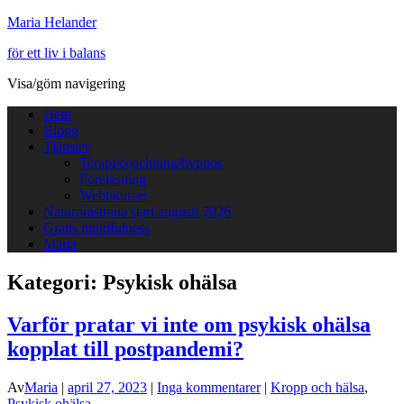
Maria Helander
för ett liv i balans
Visa/göm navigering
Hem
Blogg
Tjänster
Terapi/coachning/hypnos
Föreläsning
Webbkurser
Naturprästinna start augusti 2026
Gratis mindfulness
Maria
Kategori:
Psykisk ohälsa
Varför pratar vi inte om psykisk ohälsa
kopplat till postpandemi?
Av
Maria
|
april 27, 2023
|
Inga kommentarer
|
Kropp och hälsa
,
Psykisk ohälsa