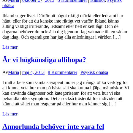
Av
Maria
|
oktober 27, 2013
|
3 Kommentarer
|
Känslor
,
Psykisk
ohälsa
Ibland suger livet. Därför att något riktigt otäckt eller ledsamt har
hänt, eller för att du kanske inte riktigt vet varför. Ibland känns
allting väldigt irriterande, ledsamt eller helt enkelt lågt. Och de
dagarna behöver du också ta dig igenom. Jag vaknade till en sådan
dag idag. Och egentligen har jag alla anledningar i världen […]
Läs mer
Är vi högkänsliga allihopa?
Av
Maria
|
maj 4, 2013
|
8 Kommentarer
|
Psykisk ohälsa
I mitt arbete som samtalsterapeut möter jag många olika verktyg för
att kunna veta hur man på bästa sätt ska kunna hjälpa människor. Vi
kan använda diagnoser och kategoriserar, för att veta hur vi ska
behandla olika symptom. Det är också trösterikt för individen att
känna att sättet man reagerar på eller hur man känner sig […]
Läs mer
Annorlunda behöver inte vara fel