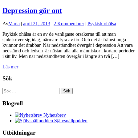
Depression gör ont
Av
Maria
|
april 21, 2013
|
2 Kommentarer
|
Psykisk ohälsa
Psykisk ohälsa är en av de vanligaste orsakerna till att man
sjukskriver sig idag, närmare fyra av tio. Och det är främst unga
kvinnor det drabbar. När nedstämdhet övergår i depression Att vara
nedstämd och ledsen är nästan alla alla människor i kortare perioder
i sitt liv. Men när nedstämdheten övergår i längre än två […]
Läs mer
Sök
Sök
efter:
Blogroll
Nyhetsbrev
Självsnällpodden
Utbildningar