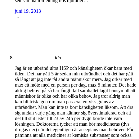
sett samma fördelning hos djurarter…
juni 19, 2013
-
Ida
Jag är en utbränd ultra HSP och känsligheten ökar bara med
tiden. Det har gått 5 år sedan min utbrändhet och det har gått
så långt att jag inte tål andra människor mera. Jag orkar med
max ett möte med en person per dag, max 5 minuter. Det hade
aldrig behövt gå så här långt ifall samhället tagit hänsyn till att
människor är olika och har olika behov. Jag tror aldrig man
kan bli frisk igen om man passerat en viss gräns av
utbrändhet. Man kan inte ta bort känsligheten liksom. Att dra
sig undan varje gång man känner sig överstimulerad och att
det till slut leder till 23 av 24h per dygn borde inte vara
lösningen. Doktorerna tycker att man bör medicineras (dvs
drogas ner) när det egentligen är acceptans man behöver. Får
påminna att alla mediciner är kemiska substanser som också