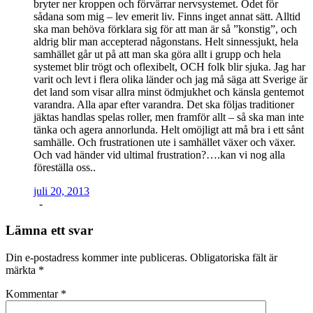
bryter ner kroppen och förvärrar nervsystemet. Ödet för
sådana som mig – lev emerit liv. Finns inget annat sätt. Alltid
ska man behöva förklara sig för att man är så ”konstig”, och
aldrig blir man accepterad någonstans. Helt sinnessjukt, hela
samhället går ut på att man ska göra allt i grupp och hela
systemet blir trögt och oflexibelt, OCH folk blir sjuka. Jag har
varit och levt i flera olika länder och jag må säga att Sverige är
det land som visar allra minst ödmjukhet och känsla gentemot
varandra. Alla apar efter varandra. Det ska följas traditioner
jäktas handlas spelas roller, men framför allt – så ska man inte
tänka och agera annorlunda. Helt omöjligt att må bra i ett sånt
samhälle. Och frustrationen ute i samhället växer och växer.
Och vad händer vid ultimal frustration?….kan vi nog alla
föreställa oss..
juli 20, 2013
-
Lämna ett svar
Din e-postadress kommer inte publiceras.
Obligatoriska fält är
märkta
*
Kommentar
*