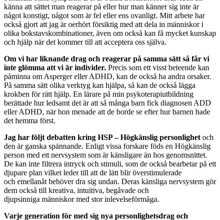
känna att sättet man reagerar på eller hur man känner sig inte är
något konstigt, något som är fel eller ens ovanligt. Mitt arbete har
också gjort att jag är oerhört försiktig med att dela in människor i
olika bokstavskombinationer, även om också kan få mycket kunskap
och hjälp när det kommer till att acceptera oss själva.
Om vi har liknande drag och reagerar på samma sätt så får vi
inte glömma att vi är individer.
Precis som ett visst beteende kan
påminna om Asperger eller ADHD, kan de också ha andra orsaker.
På samma sätt olika verktyg kan hjälpa, så kan de också lägga
krokben för rätt hjälp. En lärare på min psykoterapiutbildning
berättade hur ledsamt det är att så många barn fick diagnosen ADD
eller ADHD, när hon menade att de borde se efter hur barnen hade
det hemma först.
Jag har följt debatten kring HSP – Högkänslig personlighet
och
den är ganska spännande. Enligt vissa forskare föds en Högkänslig
person med ett nervsystem som är känsligare än hos genomsnittet.
De kan inte filtrera intryck och stimuli, som de också bearbetar på ett
djupare plan vilket leder till att de lätt blir överstimulerade
och emellanåt behöver dra sig undan. Deras känsliga nervsystem gör
dem också till kreativa, intuitiva, begåvade och
djupsinniga människor med stor inlevelseförmåga.
Varje generation för med sig nya personlighetsdrag och