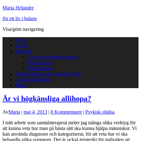
Maria Helander
för ett liv i balans
Visa/göm navigering
Hem
Blogg
Tjänster
Terapi/coachning/hypnos
Föreläsning
Webbkurser
Naturprästinna start augusti 2026
Gratis mindfulness
Maria
Är vi högkänsliga allihopa?
Av
Maria
|
maj 4, 2013
|
8 Kommentarer
|
Psykisk ohälsa
I mitt arbete som samtalsterapeut möter jag många olika verktyg för
att kunna veta hur man på bästa sätt ska kunna hjälpa människor. Vi
kan använda diagnoser och kategoriserar, för att veta hur vi ska
behandla olika symptom. Det är också trösterikt för individen att