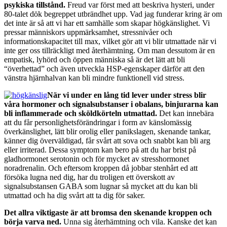
psykiska tillstånd.
Freud var först med att beskriva hysteri, under
80-talet dök begreppet utbrändhet upp. Vad jag funderar kring är om
det inte är så att vi har ett samhälle som skapar högkänslighet. Vi
pressar människors uppmärksamhet, stressnivåer och
informationskapacitet till max, vilket gör att vi blir utmattade när vi
inte ger oss tillräckligt med återhämtning. Om man dessutom är en
empatisk, lyhörd och öppen människa så är det lätt att bli
“överhettad” och även utveckla HSP-egenskaper därför att den
vänstra hjärnhalvan kan bli mindre funktionell vid stress.
När vi under en lång tid lever under stress blir
våra hormoner och signalsubstanser i obalans, binjurarna kan
bli inflammerade och sköldkörteln utmattad.
Det kan innebära
att du får personlighetsförändringar i form av känslomässig
överkänslighet, lätt blir orolig eller panikslagen, skenande tankar,
känner dig överväldigad, får svårt att sova och snabbt kan bli arg
eller irriterad. Dessa symptom kan bero på att du har brist på
gladhormonet serotonin och för mycket av stresshormonet
noradrenalin. Och eftersom kroppen då jobbar stenhårt ed att
försöka lugna ned dig, har du troligen ett överskott av
signalsubstansen GABA som lugnar så mycket att du kan bli
utmattad och ha dig svårt att ta dig för saker.
Det allra viktigaste är att bromsa den skenande kroppen och
börja varva ned.
Unna sig återhämtning och vila. Kanske det kan