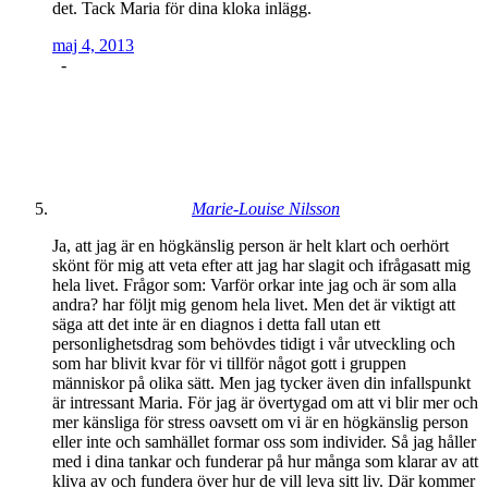
det. Tack Maria för dina kloka inlägg.
maj 4, 2013
-
Marie-Louise Nilsson
Ja, att jag är en högkänslig person är helt klart och oerhört
skönt för mig att veta efter att jag har slagit och ifrågasatt mig
hela livet. Frågor som: Varför orkar inte jag och är som alla
andra? har följt mig genom hela livet. Men det är viktigt att
säga att det inte är en diagnos i detta fall utan ett
personlighetsdrag som behövdes tidigt i vår utveckling och
som har blivit kvar för vi tillför något gott i gruppen
människor på olika sätt. Men jag tycker även din infallspunkt
är intressant Maria. För jag är övertygad om att vi blir mer och
mer känsliga för stress oavsett om vi är en högkänslig person
eller inte och samhället formar oss som individer. Så jag håller
med i dina tankar och funderar på hur många som klarar av att
kliva av och fundera över hur de vill leva sitt liv. Där kommer