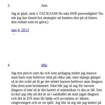
Ann
Jag är glad, stolt o TACKSAM för min HSP-personlighet! Nu
när jag har funnit bra strategier att hantera den på så känns
den enbart som en gåva:)
maj 4, 2013
-
Mia
Jag tror precis som du och som pedagog möter jag massor
med barn som behöver stöd på olika sätt, men många gånger
så är det svårt att få ge det stödet barnen behöver utan diagnos
från dom som bestämmer. Sånt blir jag så arg för oavsett
diagnos el inte så är det barnet el människan vi ska se till. Sen
tycker jag ofta att det är så i samhället att man jagar diagnos
och det är DÅ man får hjälp och acceptans av läkare,
omgivningen och av en själv. Jag blir så arg när jag tänker på