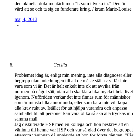
den aktuella dokumentärfilmen ”L som i lycka in.” Den är
värd att se och ta sig en funderare kring. / kram Marie-Louise
maj 4, 2013
-
Cecilia
Problemet idag är, enligt min mening, inte alla diagnoser eller
begrepp utan anledningen till att de måste ställas: vi får inte
vara som vi är. Det är helt enkelt inte ok att avvika från
normen på något sätt, utan alla ska klara lika mycket hela livet
igenom. Nuförtiden verkar det inte finnas rum för människor
som är minsta lilla annorlunda, eller som bara inte vill köpa
alla krav rakt av. Istället för att hjälpa varandra och anpassa
samhället till att personer kan vara olika så ska alla tryckas in i
samma mall.
Jag diskuterade HSP med en kollega och hon beskrev att en
väninna till henne var HSP och var så glad över det begreppet
eftersom väninnan då upplevde att hon för första gången: ”Får