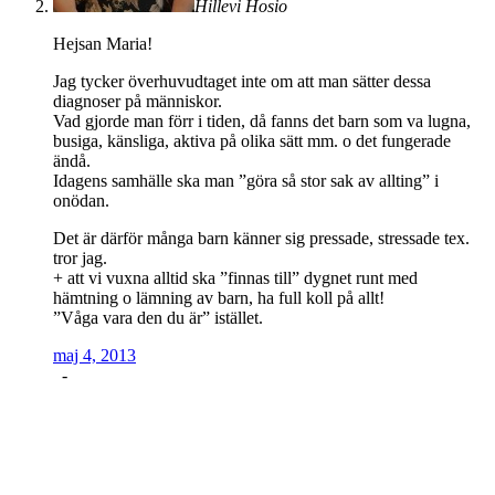
Hillevi Hosio
Hejsan Maria!
Jag tycker överhuvudtaget inte om att man sätter dessa
diagnoser på människor.
Vad gjorde man förr i tiden, då fanns det barn som va lugna,
busiga, känsliga, aktiva på olika sätt mm. o det fungerade
ändå.
Idagens samhälle ska man ”göra så stor sak av allting” i
onödan.
Det är därför många barn känner sig pressade, stressade tex.
tror jag.
+ att vi vuxna alltid ska ”finnas till” dygnet runt med
hämtning o lämning av barn, ha full koll på allt!
”Våga vara den du är” istället.
maj 4, 2013
-