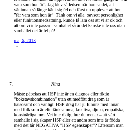
vara som hon är”. Jag blev så ledsen när hon sa det, att
väninnan så länge känt sig fel och först nu upplever att hon
”får vara som hon är”. Tänk om vi alla, oavsett personlighet
eller funktionsnedsättning, kunde få lära oss att vi är ok och
att om vi inte passar i samhället så är det kanske inte oss utan
samhället det är fel på!
maj 6, 2013
-
Nina
Måste påpekas att HSP inte är en diagnos eller riktig
”bokstavskombination” utan ett medfött drag som är
hälsosamt och vanligt. HSP-drag har ju funnits med innan
med folk som är eftertänksamma, kreativa, djupa, empatiska,
konstnärliga mm. Vet inte riktigt hur du menar – att vårt
samhälle i sig skapar HSP eller att andra som inte är födda
med det får NEGATIVA ”HSP-egenskaper”? Eftersom man