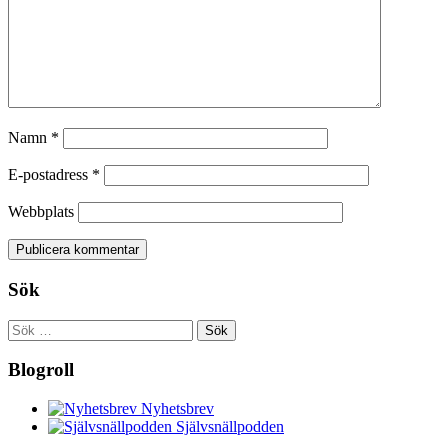
Namn
*
E-postadress
*
Webbplats
Sök
Sök
efter:
Blogroll
Nyhetsbrev
Självsnällpodden