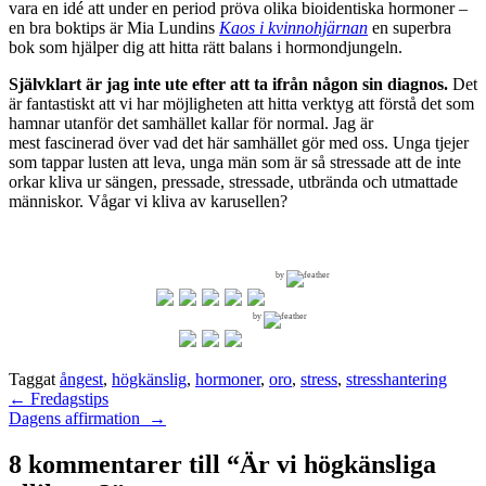
vara en idé att under en period pröva olika bioidentiska hormoner –
en bra boktips är Mia Lundins
Kaos i kvinnohjärnan
en superbra
bok som hjälper dig att hitta rätt balans i hormondjungeln.
Självklart är jag inte ute efter att ta ifrån någon sin diagnos.
Det
är fantastiskt att vi har möjligheten att hitta verktyg att förstå det som
hamnar utanför det samhället kallar för normal. Jag är
mest fascinerad över vad det här samhället gör med oss. Unga tjejer
som tappar lusten att leva, unga män som är så stressade att de inte
orkar kliva ur sängen, pressade, stressade, utbrända och utmattade
människor. Vågar vi kliva av karusellen?
by
by
Taggat
ångest
,
högkänslig
,
hormoner
,
oro
,
stress
,
stresshantering
Inläggsnavigering
←
Fredagstips
Dagens affirmation
→
8 kommentarer till “
Är vi högkänsliga